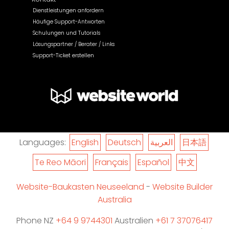
Dienstleistungen anfordern
Häufige Support-Antworten
Schulungen und Tutorials
Lösungspartner / Berater / Links
Support-Ticket erstellen
Languages:
English
Deutsch
العربية
日本語
Te Reo Māori
Français
Español
中文
Website-Baukasten Neuseeland
-
Website Builder
Australia
Phone NZ
+64 9 9744301
Australien
+61 7 37076417