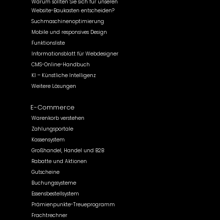
Warum sollten Sie sich für unseren
Website-Baukasten entscheiden?
Suchmaschinenoptimierung
Mobile und responsives Design
Funktionsliste
Informationsblatt für Webdesigner
CMS-Online-Handbuch
KI – Künstliche Intelligenz
Weitere Lösungen
E-Commerce
Warenkorb verstehen
Zahlungsportale
Kassensystem
Großhandel, Handel und B2B
Rabatte und Aktionen
Gutscheine
Buchungssysteme
Essensbestellsystem
Prämienpunkte-Treueprogramm
Frachtrechner