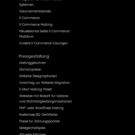
Systemen
Abonnementdienste
E-Commerce
E-Commerce-Hosting
Neuseelands beste E-Commerce-
Plattform
Andere E-Commerce-Lösungen
Preisgestaltung
Hostinggebühren
Domainpreise
Website-Designoptionen
Vorschlag zur Website-Migration
E-Mail-Hosting-Paket
Websites mit Rabatt für Vereine
und Wohltätigkeitsorganisationen
PHP- oder WordPress-Hosting
Kostenlose SSL-Zertifikate
Preise für Zahlungsportale
Gelegenheitsjobs
Aktuelle Aktionen