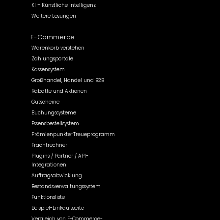
KI – Künstliche Intelligenz
Weitere Lösungen
E-Commerce
Warenkorb verstehen
Zahlungsportale
Kassensystem
Großhandel, Handel und B2B
Rabatte und Aktionen
Gutscheine
Buchungssysteme
Essensbestellsystem
Prämienpunkte-Treueprogramm
Frachtrechner
Plugins / Partner / API-
Integrationen
Auftragsabwicklung
Bestandsverwaltungssystem
Funktionsliste
Beispiel-Einkaufsseite
Vergleich von E-Commerce-