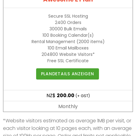
Secure SSL Hosting
2400
Orders
30000
Bulk Emails
100
Booking Calendar(s)
Rental Management
(2000 items)
100
Email Mailboxes
204800
Website Visitors*
Free SSL Certificate
PLANDETAILS ANZEIGEN
NZ$
200.00
(+ GST)
Monthly
*Website visitors estimated as average 1MB per visit, or
each visitor looking at 10 pages each, with an average
size of 100kb per page. Order and limits not applicable