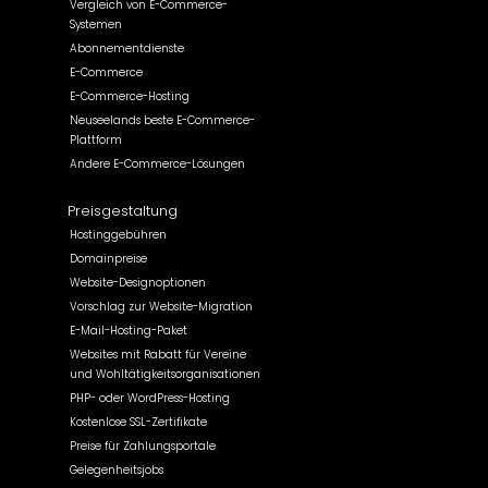
Vergleich von E-Commerce-
Systemen
Abonnementdienste
E-Commerce
E-Commerce-Hosting
Neuseelands beste E-Commerce-
Plattform
Andere E-Commerce-Lösungen
Preisgestaltung
Hostinggebühren
Domainpreise
Website-Designoptionen
Vorschlag zur Website-Migration
E-Mail-Hosting-Paket
Websites mit Rabatt für Vereine
und Wohltätigkeitsorganisationen
PHP- oder WordPress-Hosting
Kostenlose SSL-Zertifikate
Preise für Zahlungsportale
Gelegenheitsjobs