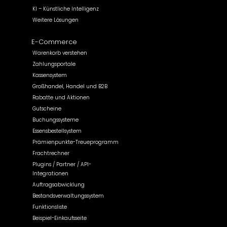
KI – Künstliche Intelligenz
Weitere Lösungen
E-Commerce
Warenkorb verstehen
Zahlungsportale
Kassensystem
Großhandel, Handel und B2B
Rabatte und Aktionen
Gutscheine
Buchungssysteme
Essensbestellsystem
Prämienpunkte-Treueprogramm
Frachtrechner
Plugins / Partner / API-
Integrationen
Auftragsabwicklung
Bestandsverwaltungssystem
Funktionsliste
Beispiel-Einkaufsseite