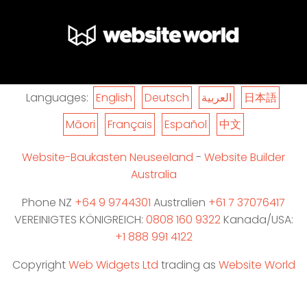
Languages:
English
Deutsch
العربية
日本語
Māori
Français
Español
中文
Website-Baukasten Neuseeland
-
Website Builder
Australia
Phone NZ
+64 9 9744301
Australien
+61 7 37076417
VEREINIGTES KÖNIGREICH:
0808 160 9322
Kanada/USA:
+1 888 991 4122
Copyright
Web Widgets Ltd
trading as
Website World