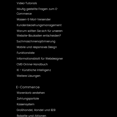
Video-Tutorials
Häufig gestellte Fragen zum E-
Commerce
Massen-E-Mail-Versender
Kundenbeziehungsmanagement
Warum sollten Sie sich für unseren
Website-Baukasten entscheiden?
Suchmaschinenoptimierung
Mobile und responsives Design
Funktionsliste
Informationsblatt für Webdesigner
CMS-Online-Handbuch
KI – Künstliche Intelligenz
Weitere Lösungen
E-Commerce
Warenkorb verstehen
Zahlungsportale
Kassensystem
Großhandel, Handel und B2B
Rabatte und Aktionen