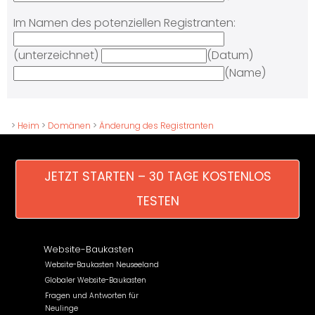
Im Namen des potenziellen Registranten:
(unterzeichnet)
(Datum)
(Name)
>
Heim
>
Domänen
>
Änderung des Registranten
JETZT STARTEN – 30 TAGE KOSTENLOS
TESTEN
Website-Baukasten
Website-Baukasten Neuseeland
Globaler Website-Baukasten
Fragen und Antworten für
Neulinge