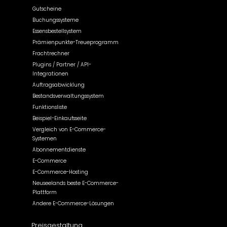
Gutscheine
Buchungssysteme
Essensbestellsystem
Prämienpunkte-Treueprogramm
Frachtrechner
Plugins / Partner / API-
Integrationen
Auftragsabwicklung
Bestandsverwaltungssystem
Funktionsliste
Beispiel-Einkaufsseite
Vergleich von E-Commerce-
Systemen
Abonnementdienste
E-Commerce
E-Commerce-Hosting
Neuseelands beste E-Commerce-
Plattform
Andere E-Commerce-Lösungen
Preisgestaltung