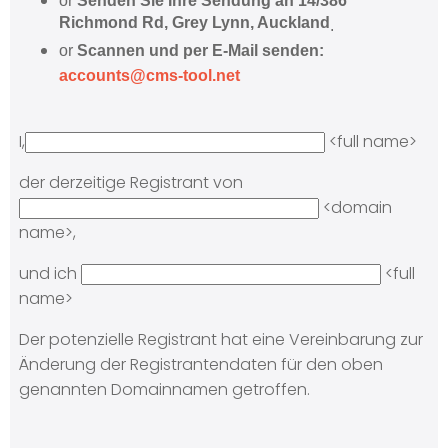
or
Senden Sie Ihre Sendung an 14/386
Richmond Rd, Grey Lynn, Auckland
.
or
Scannen und per E-Mail senden:
accounts@cms-tool.net
I,
<full name>
der derzeitige Registrant von
<domain
name>,
und ich
<full
name>
Der potenzielle Registrant hat eine Vereinbarung zur
Änderung der Registrantendaten für den oben
genannten Domainnamen getroffen.