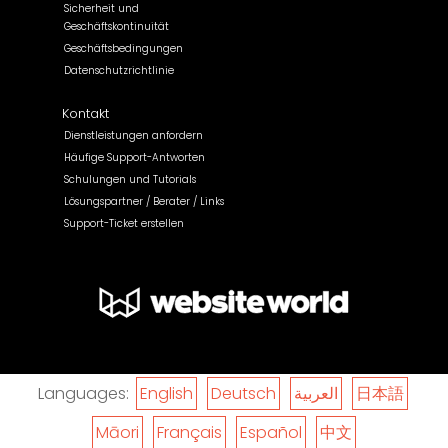
Sicherheit und
Geschäftskontinuität
Geschäftsbedingungen
Datenschutzrichtlinie
Kontakt
Dienstleistungen anfordern
Häufige Support-Antworten
Schulungen und Tutorials
Lösungspartner / Berater / Links
Support-Ticket erstellen
Languages:
English
Deutsch
العربية
日本語
Māori
Français
Español
中文