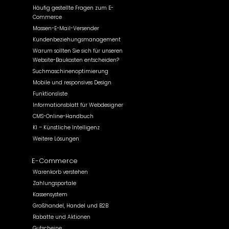
Häufig gestellte Fragen zum E-
Commerce
Massen-E-Mail-Versender
Kundenbeziehungsmanagement
Warum sollten Sie sich für unseren
Website-Baukasten entscheiden?
Suchmaschinenoptimierung
Mobile und responsives Design
Funktionsliste
Informationsblatt für Webdesigner
CMS-Online-Handbuch
KI – Künstliche Intelligenz
Weitere Lösungen
E-Commerce
Warenkorb verstehen
Zahlungsportale
Kassensystem
Großhandel, Handel und B2B
Rabatte und Aktionen
Gutscheine