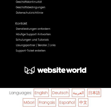
Geschäftskontinuität
Geschäftsbedingungen
Datenschutzrichtlinie
Kontakt
Dienstleistungen anfordern
Häufige Support-Antworten
Schulungen und Tutorials
Lösungspartner / Berater / Links
Support-Ticket erstellen
Languages:
English
Deutsch
العربية
日本語
Māori
Français
Español
中文