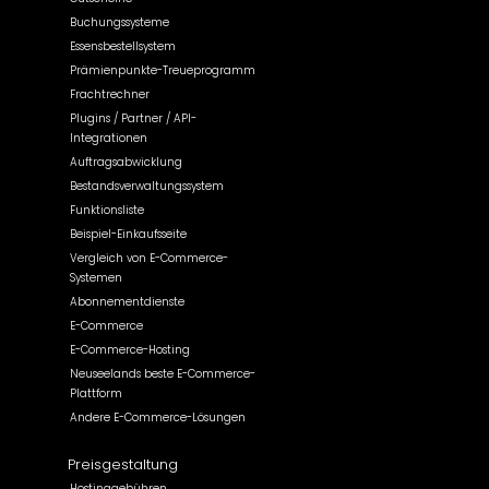
Buchungssysteme
Essensbestellsystem
Prämienpunkte-Treueprogramm
Frachtrechner
Plugins / Partner / API-
Integrationen
Auftragsabwicklung
Bestandsverwaltungssystem
Funktionsliste
Beispiel-Einkaufsseite
Vergleich von E-Commerce-
Systemen
Abonnementdienste
E-Commerce
E-Commerce-Hosting
Neuseelands beste E-Commerce-
Plattform
Andere E-Commerce-Lösungen
Preisgestaltung
Hostinggebühren