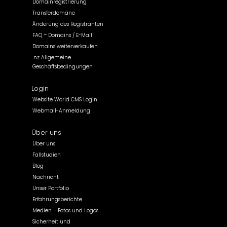
Domainregistrierung
Transferdomäne
Änderung des Registranten
FAQ – Domains / E-Mail
Domains weiterverkaufen
.nz Allgemeine
Geschäftsbedingungen
Login
Website World CMS Login
Webmail-Anmeldung
Über uns
Über uns
Fallstudien
Blog
Nachricht
Unser Portfolio
Erfahrungsberichte
Medien – Fotos und Logos
Sicherheit und