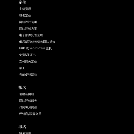
定价
主机费用
域名定价
网站设计选项
网站迁移方案
电子邮件托管套餐
俱乐部和慈善机构网站折扣
PHP 或 WordPress 主机
免费SSL证书
支付网关定价
零工
当前促销活动
报名
创建新网站
网站迁移服务
订阅每月简讯
经销商/联盟会员
域名
域名注册