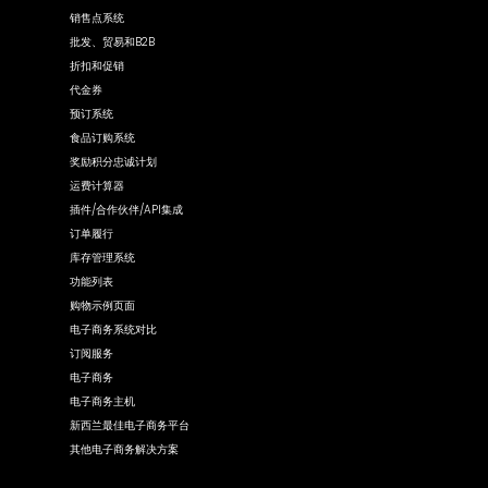
销售点系统
批发、贸易和B2B
折扣和促销
代金券
预订系统
食品订购系统
奖励积分忠诚计划
运费计算器
插件/合作伙伴/API集成
订单履行
库存管理系统
功能列表
购物示例页面
电子商务系统对比
订阅服务
电子商务
电子商务主机
新西兰最佳电子商务平台
其他电子商务解决方案