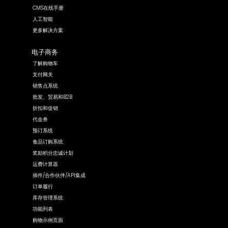
CMS在线手册
人工智能
更多解决方案
电子商务
了解购物车
支付网关
销售点系统
批发、贸易和B2B
折扣和促销
代金券
预订系统
食品订购系统
奖励积分忠诚计划
运费计算器
插件/合作伙伴/API集成
订单履行
库存管理系统
功能列表
购物示例页面