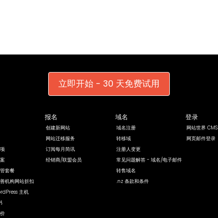
立即开始 - 30 天免费试用
报名
域名
登录
创建新网站
域名注册
网站世界 CMS
网站迁移服务
转移域
网页邮件登录
项
订阅每月简讯
注册人变更
案
经销商/联盟会员
常见问题解答 - 域名/电子邮件
管套餐
转售域名
善机构网站折扣
.nz 条款和条件
rdPress 主机
书
价