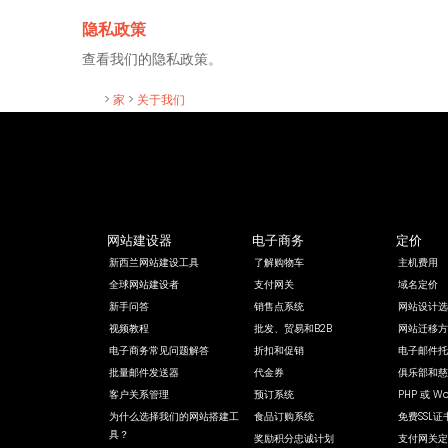
隐私政策
查看我们的隐私政策。
>
家
>
关于我们
网站建设器
电子商务
定价
新西兰网站建设工具
了解购物车
主机费用
全球网站建设者
支付网关
域名定价
新手问答
销售点系统
网站设计选
视频教程
批发、贸易和B2B
网站迁移方
电子商务常见问题解答
折扣和促销
电子邮件托
批量邮件发送器
代金券
俱乐部和慈
客户关系管理
预订系统
PHP 或 Wo
为什么选择我们的网站搭建工
食品订购系统
免费SSL证
具？
奖励积分忠诚计划
支付网关定