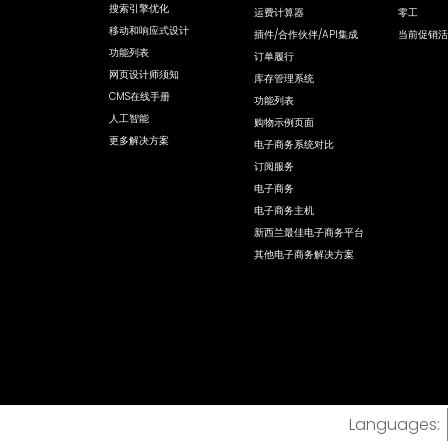
搜索引擎优化
运费计算器
零工
移动和响应式设计
插件/合作伙伴/API集成
当前促销活
功能列表
订单履行
网页设计师须知
库存管理系统
CMS在线手册
功能列表
人工智能
购物示例页面
更多解决方案
电子商务系统对比
订阅服务
电子商务
电子商务主机
新西兰最佳电子商务平台
其他电子商务解决方案
Languages: