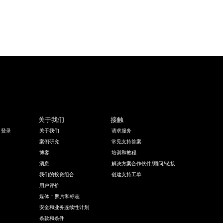
关于我们
接触
 登录
关于我们
请求服务
案例研究
常见支持答案
博客
培训和教程
消息
解决方案合作伙伴/顾问/链接
我们的投资组合
创建支持工单
用户评价
媒体 - 照片和标志
安全和业务连续性计划
条款和条件