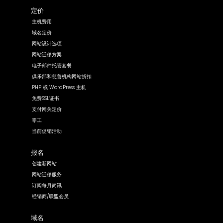
定价
主机费用
域名定价
网站设计选项
网站迁移方案
电子邮件托管套餐
俱乐部和慈善机构网站折扣
PHP 或 WordPress 主机
免费SSL证书
支付网关定价
零工
当前促销活动
报名
创建新网站
网站迁移服务
订阅每月简讯
经销商/联盟会员
域名