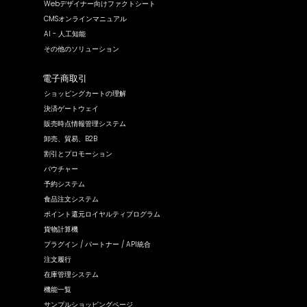
Webデザイナー向けファクトシート
CMSオンラインマニュアル
AI - 人工知能
その他のソリューション
電子商取引
ショッピングカートの理解
決済ゲートウェイ
販売時点情報管理システム
卸売、貿易、B2B
割引とプロモーション
バウチャー
予約システム
食品注文システム
ポイント還元ロイヤルティプログラム
貨物計算機
プラグイン / パートナー / API統合
注文履行
在庫管理システム
機能一覧
サンプルショッピングページ