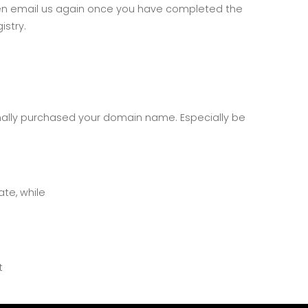
, then email us again once you have completed the
istry.
inally purchased your domain name. Especially be
te, while
t