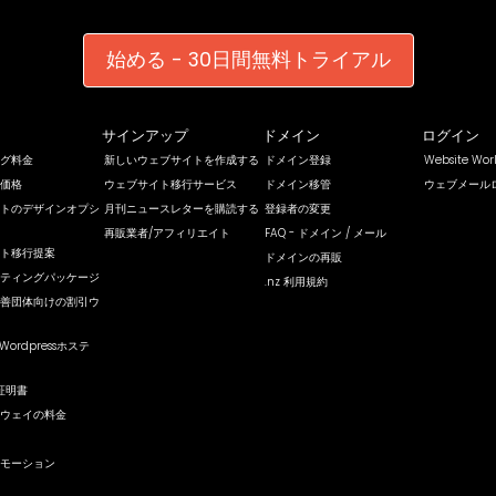
始める - 30日間無料トライアル
サインアップ
ドメイン
ログイン
グ料金
新しいウェブサイトを作成する
ドメイン登録
Website Wo
価格
ウェブサイト移行サービス
ドメイン移管
ウェブメール
トのデザインオプシ
月刊ニュースレターを購読する
登録者の変更
再販業者/アフィリエイト
FAQ - ドメイン / メール
ト移行提案
ドメインの再販
ティングパッケージ
.nz 利用規約
善団体向けの割引ウ
Wordpressホステ
証明書
ウェイの料金
モーション