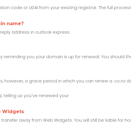
ion code or UDAI from your existing registrar. The full process
ain name?
 reply address in outlook express
ry reminding you your domain is up for renewal. You should th
is, however, a grace period in which you can renew a .co.nz 
 telling us you've renewed your
b Widgets
nsfer away from Web Widgets. You will still be liable for host