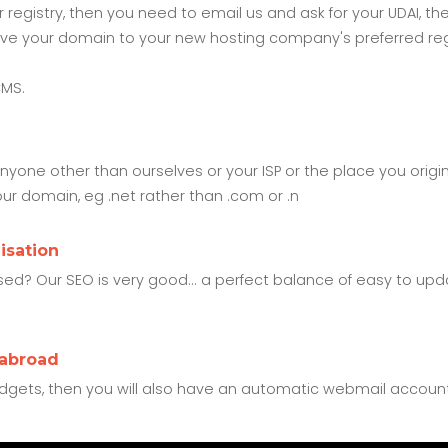
our registry, then you need to email us and ask for your UDAI
o move your domain to your new hosting company's preferred reg
CMS.
yone other than ourselves or your ISP or the place you orig
our domain, eg .net rather than .com or .n
isation
d? Our SEO is very good... a perfect balance of easy to upda
 abroad
dgets, then you will also have an automatic webmail accoun