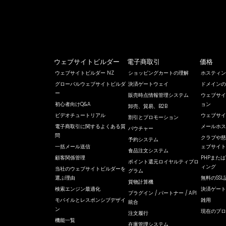
ウェブサイトビルダー
電子商取引
価格
ウェブサイトビルダー NZ
ショッピングカートの理解
ホスティン
グローバルウェブサイトビルダ
決済ゲートウェイ
ドメインの
ー
販売時点情報管理システム
ウェブサイ
初心者向けQ&A
ョン
卸売、貿易、B2B
ビデオチュートリアル
ウェブサイ
割引とプロモーション
電子商取引に関するよくある質
メールホス
バウチャー
問
クラブや慈
予約システム
一括メール送信
ェブサイト
食品注文システム
顧客関係管理
PHPまたは
ポイント還元ロイヤルティプロ
ィング
当社のウェブサイトビルダーを
グラム
選ぶ理由
無料のSSL
貨物計算機
検索エンジン最適化
決済ゲート
プラグイン / パートナー / API
モバイルとレスポンシブデザイ
雑用
統合
ン
現在のプロ
注文履行
機能一覧
在庫管理システム