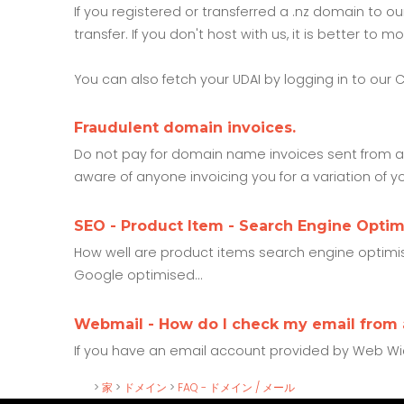
If you registered or transferred a .nz domain to 
transfer. If you don't host with us, it is better t
You can also fetch your UDAI by logging in to our 
Fraudulent domain invoices.
Do not pay for domain name invoices sent from an
aware of anyone invoicing you for a variation of y
SEO - Product Item - Search Engine Optim
How well are product items search engine optimise
Google optimised...
Webmail - How do I check my email from
If you have an email account provided by Web Wi
>
家
>
ドメイン
>
FAQ - ドメイン / メール