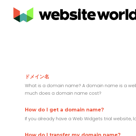
ドメイン名
What is a domain name? A domain name is a web a
much does a domain name cost?
How do I get a domain name?
If you already have a Web Widgets trial website,
How do I transfer my domain name?