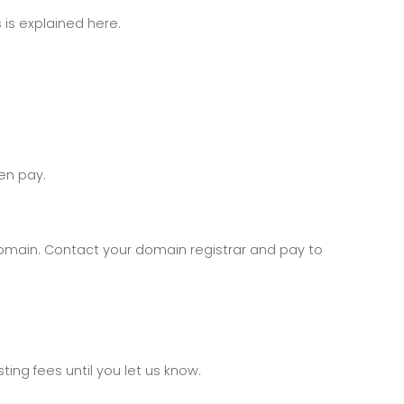
 is explained here.
en pay.
domain. Contact your domain registrar and pay to
ing fees until you let us know.