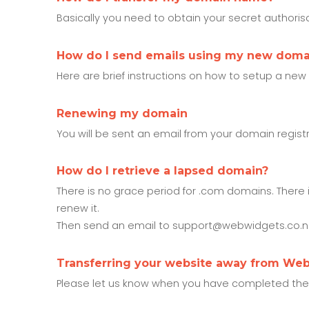
Basically you need to obtain your secret authorisat
How do I send emails using my new dom
Here are brief instructions on how to setup a new
Renewing my domain
You will be sent an email from your domain regist
How do I retrieve a lapsed domain?
There is no grace period for .com domains. There 
renew it.
Then send an email to support@webwidgets.co.nz,
Transferring your website away from We
Please let us know when you have completed the tra