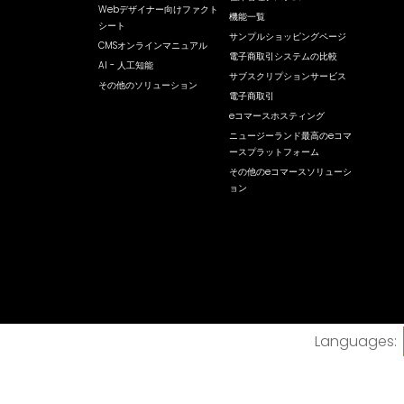
Webデザイナー向けファクト
機能一覧
シート
サンプルショッピングページ
CMSオンラインマニュアル
電子商取引システムの比較
AI - 人工知能
サブスクリプションサービス
その他のソリューション
電子商取引
eコマースホスティング
ニュージーランド最高のeコマ
ースプラットフォーム
その他のeコマースソリューシ
ョン
Languages: