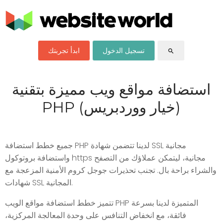
تسجيل الدخول
ابدأ تجربتك
search
استضافة مواقع ويب مميزة بتقنية
PHP (خيار ووردبريس)
جميع خطط استضافة PHP لدينا تتضمن شهادة SSL مجانية
واستضافة بروتوكول https مجانية، ليتمكن عملاؤك من التصفح
والشراء براحة بال. تجنب تحذيرات جوجل كروم الأمنية المزعجة مع
شهادات SSL المجانية.
تتميز خطط استضافة مواقع الويب PHP المتميزة لدينا بسرعة
فائقة، مع انخفاض التنافس على وحدة المعالجة المركزية،