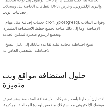
- الوصول إلى لوحة التحكم CMS الخاصة بنا، حيث يمكنك إدارة
النطاقات الخاصة بك، وسجلات DNS، والبريد الإلكتروني، وعرض
إحصائيات الويب.
- خدمات إضافية مثل مهام cron، وpostgresql، وقواعد البيانات
الإضافية، وما إلى ذلك متاحة لجميع خطط الاستضافة المتميزة،
وتخضع لرسوم صغيرة لتمكين الخدمة.
- نسخ احتياطية مجانية ليلية لقاعدة بياناتك إلى دليل النسخ
الاحتياطية الشخصي الخاص بك
حلول استضافة مواقع ويب
متميزة
لا تقارن أسعارنا بأسعار شركات الاستضافة المخفضة. سنستضيف
موقعك الإلكتروني مع استهلاك منخفض لوحدة المعالجة المركزية،