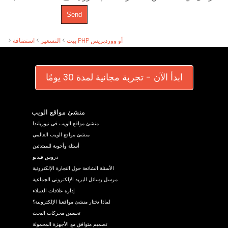
استضافة PHP أو ووردبريس
بيت
>
التسعير
>
>
ابدأ الآن - تجربة مجانية لمدة 30 يومًا
منشئ مواقع الويب
منشئ مواقع الويب في نيوزيلندا
منشئ مواقع الويب العالمي
أسئلة وأجوبة للمبتدئين
دروس فيديو
الأسئلة الشائعة حول التجارة الإلكترونية
مرسل رسائل البريد الإلكتروني الجماعية
إدارة علاقات العملاء
لماذا تختار منشئ مواقعنا الإلكترونية؟
تحسين محركات البحث
تصميم متوافق مع الأجهزة المحمولة