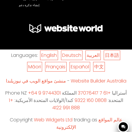
إنشاء تذكرة دعم
日本語
العربية
Deutsch
English
Languages:
Māori
Français
Español
中文
Website Builder Australia
-
منشئ مواقع الويب في نيوزيلندا
أستراليا
+61 7 37076417
المملكة
+64 9 9744301
Phone NZ
المتحدة:
0808 160 9322
كندا/الولايات المتحدة الأمريكية:
+1
888 991 4122
عالم المواقع
trading as
Web Widgets Ltd
Copyright
الإلكترونية
question_answer