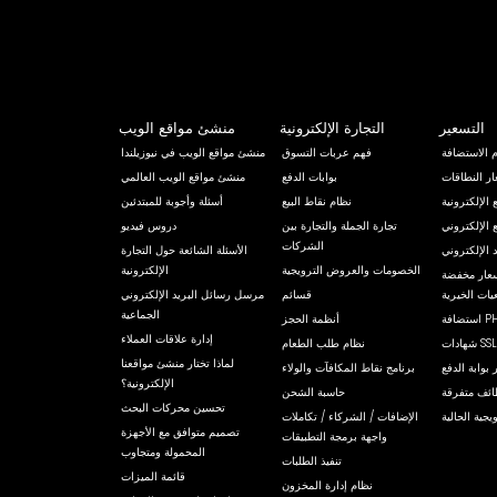
التسعير
التجارة الإلكترونية
منشئ مواقع الويب
 الاستضافة
فهم عربات التسوق
منشئ مواقع الويب في نيوزيلندا
ر النطاقات
بوابات الدفع
منشئ مواقع الويب العالمي
الإلكترونية
نظام نقاط البيع
أسئلة وأجوبة للمبتدئين
 الإلكتروني
تجارة الجملة والتجارة بين
دروس فيديو
الشركات
 الإلكتروني
الأسئلة الشائعة حول التجارة
الخصومات والعروض الترويجية
الإلكترونية
أسعار مخفضة
عيات الخيرية
قسائم
مرسل رسائل البريد الإلكتروني
الجماعية
أنظمة الحجز
إدارة علاقات العملاء
نظام طلب الطعام
لماذا تختار منشئ مواقعنا
 بوابة الدفع
برنامج نقاط المكافآت والولاء
الإلكترونية؟
ئف متفرقة
حاسبة الشحن
تحسين محركات البحث
جية الحالية
الإضافات / الشركاء / تكاملات
تصميم متوافق مع الأجهزة
واجهة برمجة التطبيقات
المحمولة ومتجاوب
تنفيذ الطلبات
قائمة الميزات
نظام إدارة المخزون