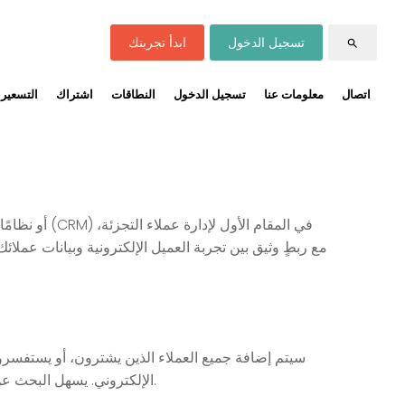
تسجيل الدخول
ابدأ تجربتك
search
اتصال
معلومات عنا
تسجيل الدخول
النطاقات
اشتراك
التسعير
مع ربطٍ وثيق بين تجربة العميل الإلكترونية وبيانات عملائك
سيتم إضافة جميع العملاء الذين يشترون، أو يستفسرون
الإلكتروني. يسهل البحث عن العملاء والوصول إلى جميع بياناتهم. كما تتيح لك مقاييس التقارير الأخرى الاطلاع على الملفات التي نزّلها العضو المسجل دخوله.