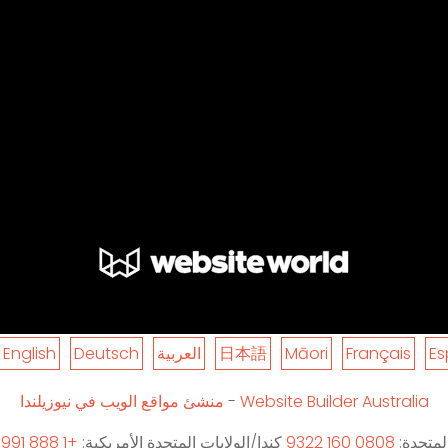
Es
Français
Māori
日本語
العربية
Deutsch
English
Website Builder Australia
-
منشئ مواقع الويب في نيوزيلندا
لمتحدة:
0808 160 9322
كندا/الولايات المتحدة الأمريكية:
+1 888 991 4122