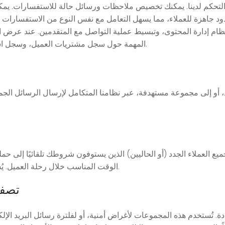
 التحكم لدينا. يمكنك تخصيص ملاحظات ورسائل حالة للاستفسارات. يم
د جاهزة للعملاء، مما يسهل التعامل مع نفس النوع من الاستفسارات 
 نظام إدارة المحتوى، وتبسيط عملية التواصل مع المتقدمين. عند عرض
المهمة حول سجل مشتريات العميل، وسجل استفساراته، والملاحظات، وغيرها، كل ذلك بنقرة زر واحدة.
اد، أو إلى مجموعة مستهدفة، عبر نظامنا المتكامل لإرسال الرسائل الج
ع العملاء الجدد (أو الحاليين) الذين يستوفون شروطك تلقائيًا إلى حملة
الوقت المناسب خلال رحلة العميل. يُستخدم هذا النظام أيضًا في أنظمة التعليم الإلكتروني الآلية.
تصفي
 تُستخدم هذه المجموعات لأغراض أمنية، أو لفلترة رسائل البريد ال