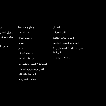
اتصال
معلومات عنا
تسج
طلب الخدمات
معلومات عنا
تسجيل الدخول 
إجابات الدعم الشائعة
دراسات الحالة
التدريب والدروس التعليمية
مدونة
تسجيل الد
شركاء الحلول / الاستشاريون /
أخبار
الروابط
محفظة أعمالنا
إنشاء تذكرة دعم
شهادات العملاء
الوسائط - الصور والشعارات
الأمن واستمرارية الأعمال
الشروط والأحكام
سياسة الخصوصية