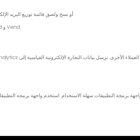
يمكنك بسهولة استيراد بيانات العملاء بتنسيق CSV، أو نسخ ولصق قائمة توزيع البريد الإلكتروني.
يمكننا أيضًا مزامنة بيانات عملائك من Xero و Unleashed و Vend.