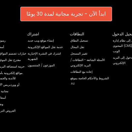
ابدأ الآن - تجربة مجانية لمدة 30 يومًا
يل الدخول
النطاقات
اشتراك
إلى نظام إدارة
تسجيل النطاق
إنشاء موقع ويب جديد
رسوم
المحتوى (CMS) الخاص بموقع
نقل المجال
خدمة نقل المواقع الإلكترونية
أسعا
الويب
تغيير المسجل
اشترك في النشرة الإخبارية
خيارات تصميم المواقع 
خول إلى البريد
الشهرية
الأسئلة الشائعة - النطاقات /
مقترح نقل الموقع
الإلكتروني
البريد الإلكتروني
الموزعون / المنتسبون
حزمة استضافة البريد
إعادة بيع النطاقات
مواقع إلكترونية ب
الشروط والأحكام الخاصة بموقع
للأندية والجم
.nz
استضافة PHP أو ووردبريس
شهادات SSL مجانية
أسعار
وظا
العروض التروي