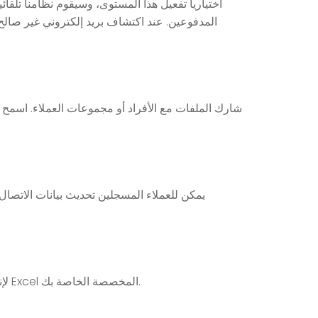
اختيارياً تفعيل هذا المستوى، وسيقوم نظامنا تلقائ
المدفوعين. عند اكتشاف بريد إلكتروني غير صالح، 
شارك الملفات مع الأفراد أو مجموعات العملاء. اسمح
يمكن للعملاء المسجلين تحديث بيانات الاتصال 
كما تتوقع، فإننا نقدم تقارير متعددة لعرض بيانات العملاء والمبيعات، ويمكنك بسهولة تصدير كافة البيانات بتنسيق CSV لإنتاج تقارير Excel المخصصة الخاصة بك.