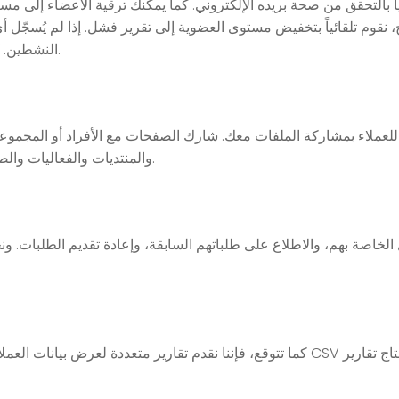
ياً بالتحقق من صحة بريده الإلكتروني. كما يمكنك ترقية الأعضاء إلى مست
نقوم تلقائياً بتخفيض مستوى العضوية إلى تقرير فشل. إذا لم يُسجّل أي
النشطين. تُسهّل هذه الميزات الآلية التعامل مع قوائم العملاء الكبيرة.
 للعملاء بمشاركة الملفات معك. شارك الصفحات مع الأفراد أو المجمو
والمنتديات والفعاليات والصفحات، إلخ. قدّم رسائل مخصصة لكل عميل يسجل دخوله.
الخاصة بهم، والاطلاع على طلباتهم السابقة، وإعادة تقديم الطلبات. و