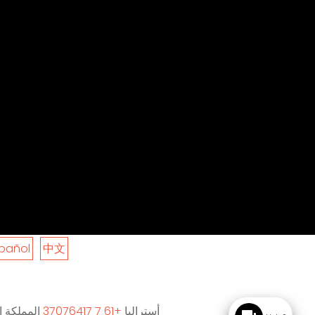
pañol
中文
أستراليا
+61 7 37076417
المملكة ا