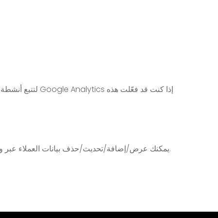
يمكنك عرض/إضافة/تحديث/حذف بيانات العملاء عبر واجهة برمجة التطبيقات سهلة الاستخدام. استخدم واجهة برمجة التطبيقات الخاصة بنا لدمج أي أنظمة أخرى ترغب في العمل معها.