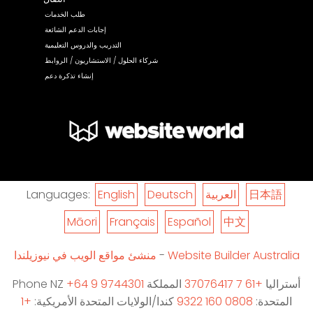
طلب الخدمات
إجابات الدعم الشائعة
التدريب والدروس التعليمية
شركاء الحلول / الاستشاريون / الروابط
إنشاء تذكرة دعم
日本語
العربية
Deutsch
English
Languages:
Māori
Français
Español
中文
Website Builder Australia
-
منشئ مواقع الويب في نيوزيلندا
أستراليا
+61 7 37076417
المملكة
+64 9 9744301
Phone NZ
المتحدة:
0808 160 9322
كندا/الولايات المتحدة الأمريكية:
+1