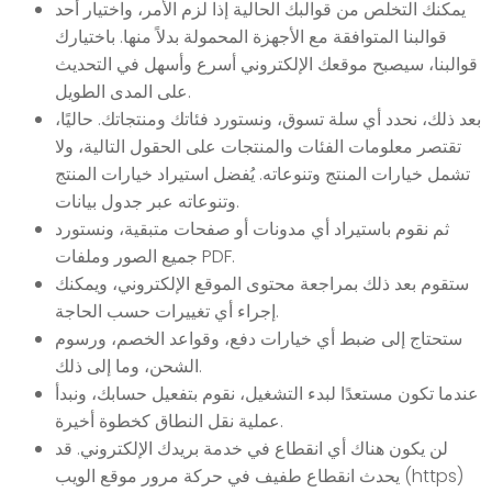
يمكنك التخلص من قوالبك الحالية إذا لزم الأمر، واختيار أحد
قوالبنا المتوافقة مع الأجهزة المحمولة بدلاً منها. باختيارك
قوالبنا، سيصبح موقعك الإلكتروني أسرع وأسهل في التحديث
على المدى الطويل.
بعد ذلك، نحدد أي سلة تسوق، ونستورد فئاتك ومنتجاتك. حاليًا،
تقتصر معلومات الفئات والمنتجات على الحقول التالية، ولا
تشمل خيارات المنتج وتنوعاته. يُفضل استيراد خيارات المنتج
وتنوعاته عبر جدول بيانات.
ثم نقوم باستيراد أي مدونات أو صفحات متبقية، ونستورد
جميع الصور وملفات PDF.
ستقوم بعد ذلك بمراجعة محتوى الموقع الإلكتروني، ويمكنك
إجراء أي تغييرات حسب الحاجة.
ستحتاج إلى ضبط أي خيارات دفع، وقواعد الخصم، ورسوم
الشحن، وما إلى ذلك.
عندما تكون مستعدًا لبدء التشغيل، نقوم بتفعيل حسابك، ونبدأ
عملية نقل النطاق كخطوة أخيرة.
لن يكون هناك أي انقطاع في خدمة بريدك الإلكتروني. قد
يحدث انقطاع طفيف في حركة مرور موقع الويب (https)