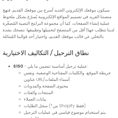
سيكون موقعك الإلكتروني الجديد أسرع من موقعك القديم. فنهج
منصتنا الفريد في تصميم المواقع الإلكترونية يُسرّع بشكل ملحوظ
عملية إنشاء الصفحات. كما أن مجموعة البرامج النصية المُصغّرة
لدينا تتطلب جهدًا أقل من المتصفح لتحميلها وتطبيقها. ننصحك بشدة
بالتخلي عن قالب موقعك القديم، واختيار أحد قوالبنا المُماثلة.
نطاق الترحيل / التكاليف الاختيارية
- عملية ترحيل أساسية تتضمن ما يلي:
$150
خريطة الموقع، والكلمات المفتاحية الوصفية، ونفس
عناوين URL/أسماء الملفات.
محتوى الصفحة والمدونات
المنتجات والفئات
بيانات العملاء
سجل الطلبات (*من Shopify فقط)
يتم استخدام موضوع قياسي في عمليات الترحيل