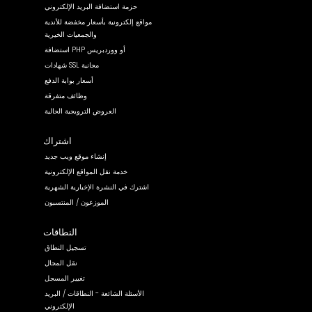
حزمة استضافة البريد الإلكتروني
مواقع إلكترونية بأسعار مخفضة للأندية
والجمعيات الخيرية
استضافة PHP أو ووردبريس
شهادات SSL مجانية
أسعار بوابة الدفع
وظائف متفرقة
العروض الترويجية الحالية
اشتراك
إنشاء موقع ويب جديد
خدمة نقل المواقع الإلكترونية
اشترك في النشرة الإخبارية الشهرية
الموزعون / المنتسبون
النطاقات
تسجيل النطاق
نقل المجال
تغيير المسجل
الأسئلة الشائعة - النطاقات / البريد
الإلكتروني