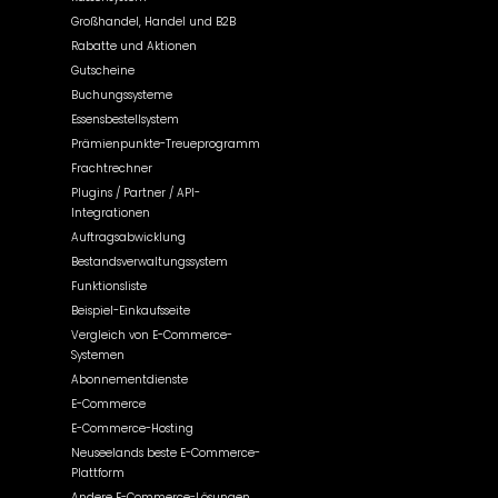
Großhandel, Handel und B2B
Rabatte und Aktionen
Gutscheine
Buchungssysteme
Essensbestellsystem
Prämienpunkte-Treueprogramm
Frachtrechner
Plugins / Partner / API-
Integrationen
Auftragsabwicklung
Bestandsverwaltungssystem
Funktionsliste
Beispiel-Einkaufsseite
Vergleich von E-Commerce-
Systemen
Abonnementdienste
E-Commerce
E-Commerce-Hosting
Neuseelands beste E-Commerce-
Plattform
Andere E-Commerce-Lösungen