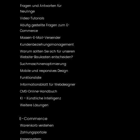
Fragen und Antworten für
Neulinge
Video-Tutorials
Häufig gestellte Fragen zum E-
Commerce
Massen-E-Mail-Versender
Kundenbeziehungsmanagement
Warum sollten Sie sich für unseren
Website-Baukasten entscheiden?
Suchmaschinenoptimierung
Mobile und responsives Design
Funktionsliste
Informationsblatt für Webdesigner
CMS-Online-Handbuch
KI – Künstliche Intelligenz
Weitere Lösungen
E-Commerce
Warenkorb verstehen
Zahlungsportale
Kassensystem