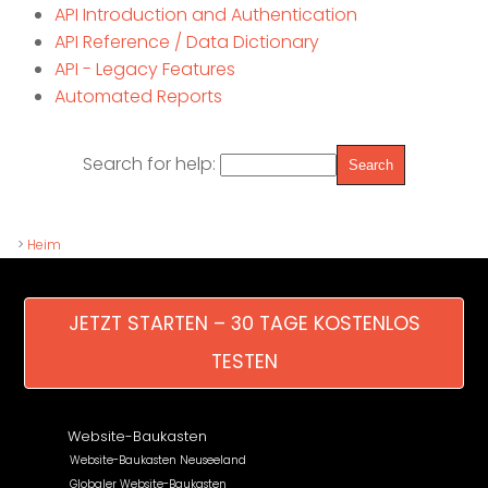
API Introduction and Authentication
API Reference / Data Dictionary
API - Legacy Features
Automated Reports
Search for help:
>
Heim
JETZT STARTEN – 30 TAGE KOSTENLOS
TESTEN
Website-Baukasten
Website-Baukasten Neuseeland
Globaler Website-Baukasten