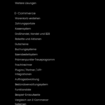
Weitere Lösungen
E-Commerce
Warenkorb verstehen
Zahlungsportale
Kassensystem
Großhandel, Handel und B2B
Rabatte und Aktionen
Gutscheine
Buchungssysteme
Essensbestellsystem
Prämienpunkte-Treueprogramm
Frachtrechner
Plugins / Partner / API-
Integrationen
Auftragsabwicklung
Bestandsverwaltungssystem
Funktionsliste
Beispiel-Einkaufsseite
Vergleich von E-Commerce-
Systemen