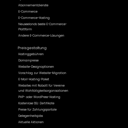
Abonnementdienste
E-Commerce
E-Commerce-Hosting
Neuseelands beste E-Commerce-
Plattform
Andere E-Commerce-Lösungen
Preisgestaltung
Hostinggebühren
Domainpreise
Website-Designoptionen
Vorschlag zur Website-Migration
E-Mail-Hosting-Paket
Websites mit Rabatt für Vereine
und Wohltätigkeitsorganisationen
PHP- oder WordPress-Hosting
Kostenlose SSL-Zertifikate
Preise für Zahlungsportale
Gelegenheitsjobs
Aktuelle Aktionen