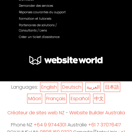
Demander des services
Réponses courantes du support
Formation et tutoriels
Partenaires de solutions /
Consultants / Liens
Créer un ticket d'assistance
Languages:
English
Deutsch
العربية
日本語
Māori
Français
Español
中文
Créateur de sites web NZ
-
Website Builder Australia
Phone NZ
+64 9 9744301
Australie
+61 7 37076417