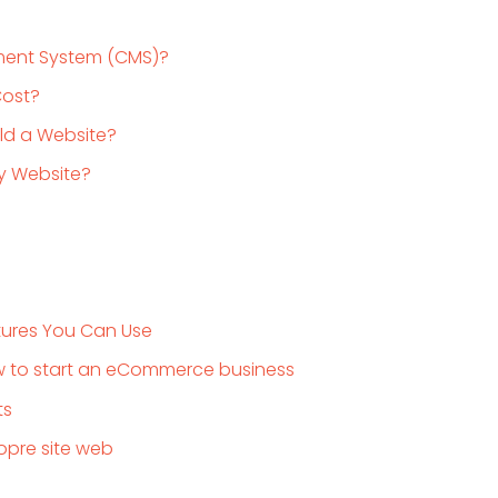
ment System (CMS)?
Cost?
ild a Website?
y Website?
res You Can Use
w to start an eCommerce business
ts
opre site web