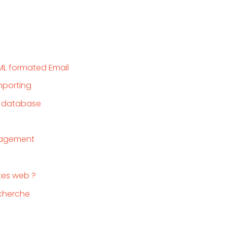
ML formated Email
porting
r database
agement
ites web ?
echerche