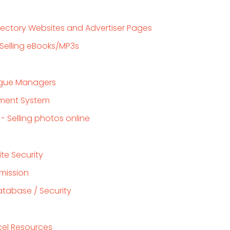
irectory Websites and Advertiser Pages
Selling eBooks/MP3s
ogue Managers
ment System
- Selling photos online
te Security
mission
atabase / Security
xcel Resources