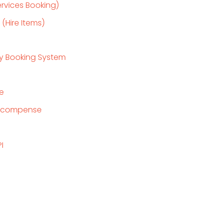
rvices Booking)
Hire Items)
ty Booking System
e
 récompense
I