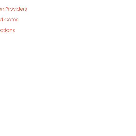
n Providers
nd Cafes
iations