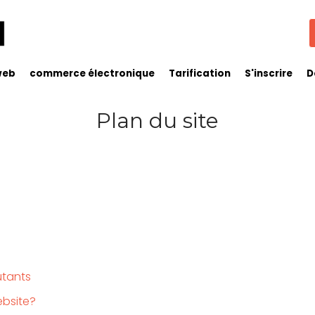
web
commerce électronique
Tarification
S'inscrire
D
Plan du site
utants
bsite?