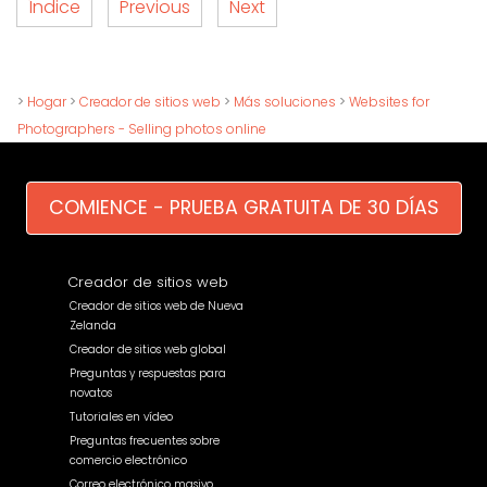
Índice
Previous
Next
>
Hogar
>
Creador de sitios web
>
Más soluciones
>
Websites for
Photographers - Selling photos online
COMIENCE - PRUEBA GRATUITA DE 30 DÍAS
Creador de sitios web
Creador de sitios web de Nueva
Zelanda
Creador de sitios web global
Preguntas y respuestas para
novatos
Tutoriales en vídeo
Preguntas frecuentes sobre
comercio electrónico
Correo electrónico masivo