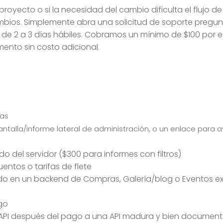
 proyecto o si la necesidad del cambio dificulta el flujo 
mbios. Simplemente abra una solicitud de soporte pregun
de 2 a 3 días hábiles. Cobramos un mínimo de $100 por est
ento sin costo adicional.
das
 pantalla/informe lateral de administración, o un enlace para
o del servidor ($300 para informes con filtros)
entos o tarifas de flete
 en un backend de Compras, Galería/blog o Eventos exi
go
API después del pago a una API madura y bien documenta