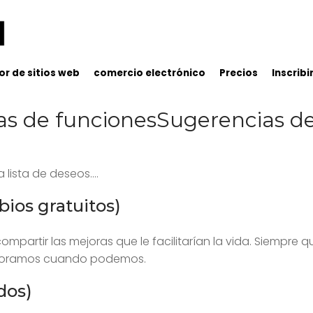
r de sitios web
comercio electrónico
Precios
Inscribi
as de funcionesSugerencias de
ista de deseos....
bios gratuitos)
compartir las mejoras que le facilitarían la vida. Siempre
rporamos cuando podemos.
dos)