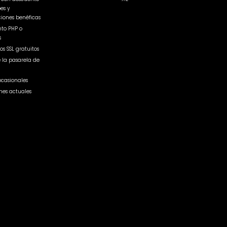
es y
iones benéficas
to PHP o
s
os SSL gratuitos
e la pasarela de
ocasionales
nes actuales