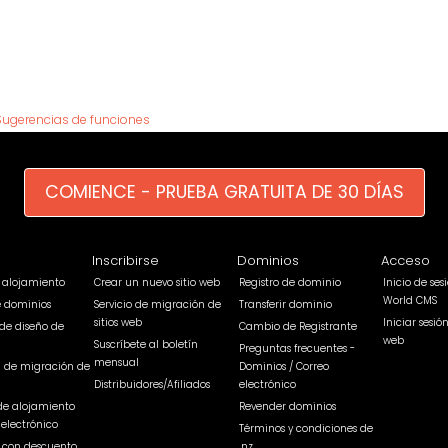
Sugerencias de funciones
COMIENCE - PRUEBA GRATUITA DE 30 DÍAS
Inscribirse
Dominios
Acceso
e alojamiento
Crear un nuevo sitio web
Registro de dominio
Inicio de se
World CMS
e dominios
Servicio de migración de
Transferir dominio
sitios web
Iniciar sesió
de diseño de
Cambio de Registrante
web
Suscríbete al boletín
Preguntas frecuentes -
mensual
a de migración de
Dominios / Correo
Distribuidores/Afiliados
electrónico
de alojamiento
Revender dominios
 electrónico
Términos y condiciones de
b con descuento
.nz