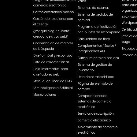
Vales
para club
comercio electrónico
Sistemas de reservas
organizac
Correo electrónico masivo
Sistema de pedidos de
Alojamien
Gestión de relaciones con
comida
Wordpres
el cliente
Programa de fidelización
Certificad
¿Por qué elegir nuestro
con puntos de recompensa
Precios d
creador de sitios web?
Calculadora de flete
pago
Optimización de motores
Complementos / Socios /
Trabajos 
de búsqueda
Integraciones API
Promocio
Diseño móvil y responsivo
Cumplimiento de pedidos
Lista de características
Sistema de gestión de
Hoja informativa para
inventario
diseñadores web
Lista de características
Manual en línea de CMS
Página de ejemplo de
IA - Inteligencia Artificial
compra
Más soluciones
Comparaciones de
sistemas de comercio
electrónico
Servicios de suscripción
comercio electrónico
Alojamiento de comercio
electrónico