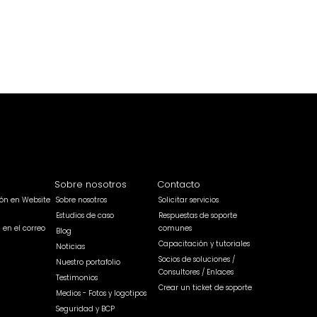
Sobre nosotros
Contacto
sión en Website
Sobre nosotros
Solicitar servicios
Estudios de caso
Respuestas de soporte
n en el correo
comunes
Blog
Capacitación y tutoriales
Noticias
Socios de soluciones /
Nuestro portafolio
Consultores / Enlaces
Testimonios
Crear un ticket de soporte
Medios - Fotos y logotipos
Seguridad y BCP