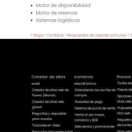
Motor de disponibilidad
Motor de reservas
Sistemas logísticos
>
Hogar
>
Contacto
>
Respuestas de soporte comunes
>
Creador de sitios
comercio
Precios
web
electrónico
Tarifas d
Precios d
Creador de sitios web de
Entendiendo los carritos de
Nueva Zelanda
compra
Opciones 
sitios web
Creador de sitios web
Pasarelas de pago
global
Propuest
Sistema de punto de venta
sitio web
Preguntas y respuestas
Venta al por mayor,
para novatos
Paquete 
comercio y B2B
de correo
Tutoriales en vídeo
Descuentos y promociones
Sitios we
Preguntas frecuentes sobre