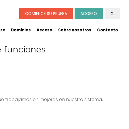
COMIENCE SU PRUEBA
ACCESO
search
rse
Dominios
Acceso
Sobre nosotros
Contacto
 funciones
 que trabajamos en mejoras en nuestro sistema,