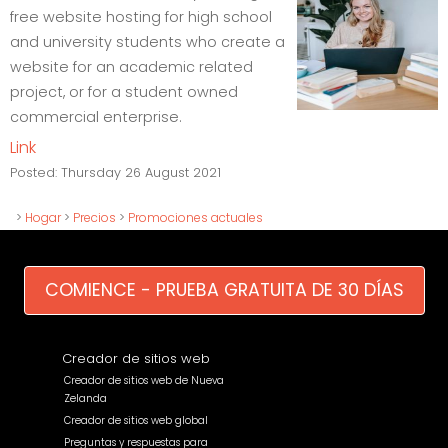
free website hosting for high school
and university students who create a
website for an academic related
project, or for a student owned
commercial enterprise.
Link
Posted:
Thursday 26 August 2021
>
Hogar
>
Precios
>
Promociones actuales
COMIENCE - PRUEBA GRATUITA DE 30 DÍAS
Creador de sitios web
Creador de sitios web de Nueva
Zelanda
Creador de sitios web global
Preguntas y respuestas para