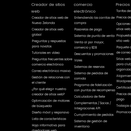
Creador de sitios
comercio
Precios
web
electrónico
Tarifas d
Precios d
Creador de sitios web de
Entendiendo los carritos de
Nueva Zelanda
compra
Opciones 
sitios web
Creador de sitios web
Pasarelas de pago
global
Propuest
Sistema de punto de venta
sitio web
Preguntas y respuestas
Venta al por mayor,
para novatos
Paquete 
comercio y B2B
de correo
Tutoriales en vídeo
Descuentos y promociones
Sitios we
Preguntas frecuentes sobre
Vales
para club
comercio electrónico
Sistemas de reservas
organizac
Correo electrónico masivo
Sistema de pedidos de
Alojamien
Gestión de relaciones con
comida
Wordpres
el cliente
Programa de fidelización
Certificad
¿Por qué elegir nuestro
con puntos de recompensa
Precios d
creador de sitios web?
Calculadora de flete
pago
Optimización de motores
Complementos / Socios /
Trabajos 
de búsqueda
Integraciones API
Promocio
Diseño móvil y responsivo
Cumplimiento de pedidos
Lista de características
Sistema de gestión de
Hoja informativa para
inventario
diseñadores web