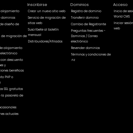
Inscribirse
Dominios
Acceso
e alojamiento
Crear un nuevo sitio web
Registro de dominio
Inicio de se
World CMS
e dominios
Servicio de migración de
Transferir dominio
sitios web
Iniciar sesió
de diseño de
Cambio de Registrante
web
Suscríbete al boletín
Preguntas frecuentes -
mensual
a de migración de
Dominios / Correo
Distribuidores/Afiliados
electrónico
de alojamiento
Revender dominios
 electrónico
Términos y condiciones de
b con descuento
.nz
es y
iones benéficas
to PHP o
s
os SSL gratuitos
e la pasarela de
ocasionales
nes actuales