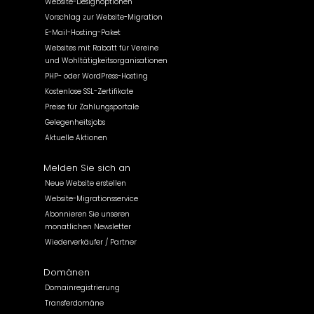
Website-Designoptionen
Vorschlag zur Website-Migration
E-Mail-Hosting-Paket
Websites mit Rabatt für Vereine
und Wohltätigkeitsorganisationen
PHP- oder WordPress-Hosting
Kostenlose SSL-Zertifikate
Preise für Zahlungsportale
Gelegenheitsjobs
Aktuelle Aktionen
Melden Sie sich an
Neue Website erstellen
Website-Migrationsservice
Abonnieren Sie unseren
monatlichen Newsletter
Wiederverkäufer / Partner
Domänen
Domainregistrierung
Transferdomäne