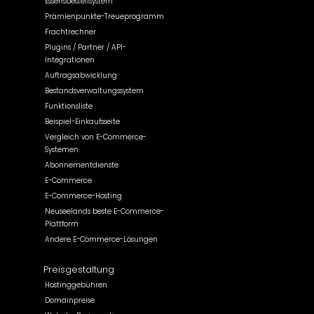
Essensbestellsystem
Prämienpunkte-Treueprogramm
Frachtrechner
Plugins / Partner / API-
Integrationen
Auftragsabwicklung
Bestandsverwaltungssystem
Funktionsliste
Beispiel-Einkaufsseite
Vergleich von E-Commerce-
Systemen
Abonnementdienste
E-Commerce
E-Commerce-Hosting
Neuseelands beste E-Commerce-
Plattform
Andere E-Commerce-Lösungen
Preisgestaltung
Hostinggebühren
Domainpreise