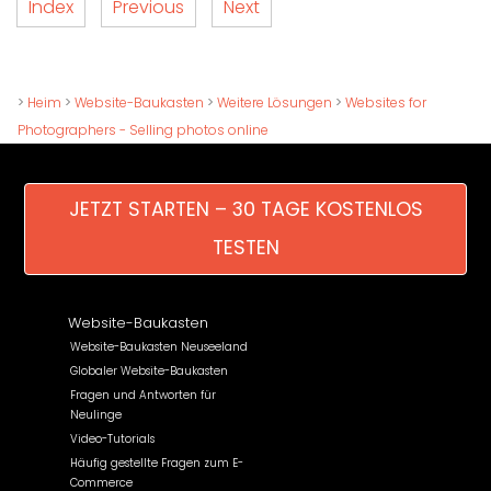
Index
Previous
Next
>
Heim
>
Website-Baukasten
>
Weitere Lösungen
>
Websites for
Photographers - Selling photos online
JETZT STARTEN – 30 TAGE KOSTENLOS
TESTEN
Website-Baukasten
Website-Baukasten Neuseeland
Globaler Website-Baukasten
Fragen und Antworten für
Neulinge
Video-Tutorials
Häufig gestellte Fragen zum E-
Commerce