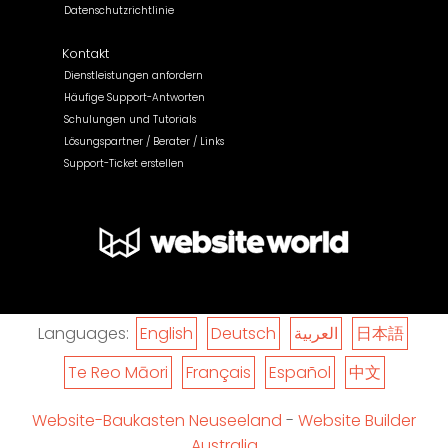
Datenschutzrichtlinie
Kontakt
Dienstleistungen anfordern
Häufige Support-Antworten
Schulungen und Tutorials
Lösungspartner / Berater / Links
Support-Ticket erstellen
Languages:
English
Deutsch
العربية
日本語
Te Reo Māori
Français
Español
中文
Website-Baukasten Neuseeland
-
Website Builder
Australia