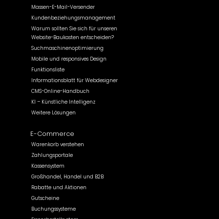
Massen-E-Mail-Versender
Kundenbeziehungsmanagement
Warum sollten Sie sich für unseren
Website-Baukasten entscheiden?
Suchmaschinenoptimierung
Mobile und responsives Design
Funktionsliste
Informationsblatt für Webdesigner
CMS-Online-Handbuch
KI – Künstliche Intelligenz
Weitere Lösungen
E-Commerce
Warenkorb verstehen
Zahlungsportale
Kassensystem
Großhandel, Handel und B2B
Rabatte und Aktionen
Gutscheine
Buchungssysteme