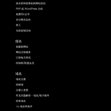
俱乐部和慈善机构网站折扣
PHP 或 WordPress 主机
免费SSL证书
支付网关定价
零工
当前促销活动
报名
创建新网站
网站迁移服务
订阅每月简讯
经销商/联盟会员
域名
域名注册
转移域
注册人变更
常见问题解答 - 域名/电子邮件
转售域名
.nz 条款和条件