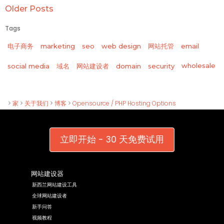
Older Posts
Tags
电子商务
marketing
seo
web design
网站托管
email
wholesale
social media
域名
网站建设者
domain
security
>
家
>
关于我们
>
博客
>
Opensource / PHP Hosting Options
立即开始 - 30 天免费试用
网站建设器
新西兰网站建设工具
全球网站建设者
新手问答
视频教程