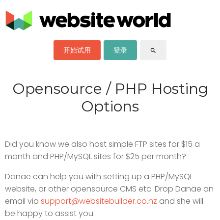
开始试用
登录
search
Opensource / PHP Hosting
Options
Did you know we also host simple FTP sites for $15 a
month and PHP/MySQL sites for $25 per month?
Danae can help you with setting up a PHP/MySQL
website, or other opensource CMS etc. Drop Danae an
email via
support@websitebuilder.co.nz
and she will
be happy to assist you.