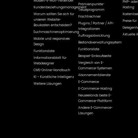
Massen-E-Mail-Versender
PHP- oder
Prämienpunkte-
Kundenbeziehungsmanagement
Hosting
Treueprogramm
Warum sollten Sie sich für
Kostenlose
Frachtrechner
unseren Website-
Preise fü
Plugins / Partner / API-
Baukasten entscheiden?
Gelegenhe
Integrationen
Suchmaschinenoptimierung
Aktuelle 
Auftragsabwicklung
Mobile und responsives
Bestandsverwaltungssystem
Design
Funktionsliste
Funktionsliste
Beispiel-Einkaufsseite
Informationsblatt für
Vergleich von E-
Webdesigner
Commerce-Systemen
CMS-Online-Handbuch
Abonnementdienste
KI – Künstliche Intelligenz
E-Commerce
Weitere Lösungen
E-Commerce-Hosting
Neuseelands beste E-
Commerce-Plattform
Andere E-Commerce-
Lösungen