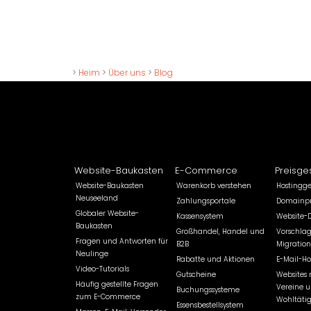
>
Heim
>
Über uns
>
Blog
Website-Baukasten
E-Commerce
Preisge
Website-Baukasten
Warenkorb verstehen
Hostingg
Neuseeland
Zahlungsportale
Domainpr
Globaler Website-
Kassensystem
Website-
Baukasten
Großhandel, Handel und
Vorschlag
Fragen und Antworten für
B2B
Migration
Neulinge
Rabatte und Aktionen
E-Mail-Ho
Video-Tutorials
Gutscheine
Websites 
Häufig gestellte Fragen
Vereine 
Buchungssysteme
zum E-Commerce
Wohltätig
Essensbestellsystem