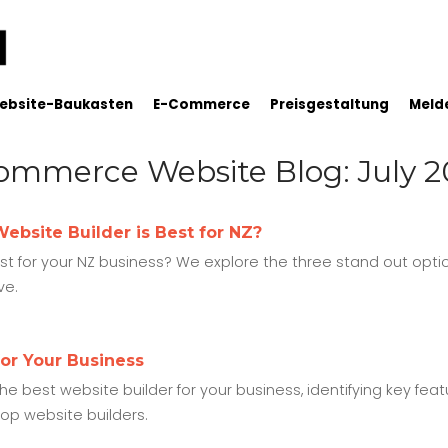
ebsite-Baukasten
E-Commerce
Preisgestaltung
Melde
ommerce Website Blog: July 2
ebsite Builder is Best for NZ?
est for your NZ business? We explore the three stand out opt
ve.
or Your Business
e best website builder for your business, identifying key feat
op website builders.