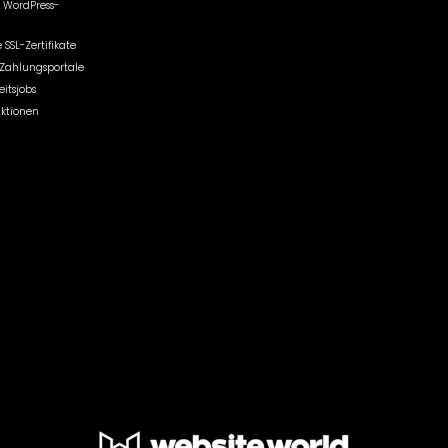
 WordPress-
 SSL-Zertifikate
r Zahlungsportale
itsjobs
Aktionen