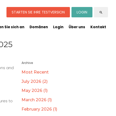
STARTEN SIE IHRE TESTVERSION
LOGIN
search
n Sie sich an
Domänen
Login
Über uns
Kontakt
025
Archive
ions and
Most Recent
July 2026 (2)
May 2026 (1)
March 2026 (1)
ures to
February 2026 (1)