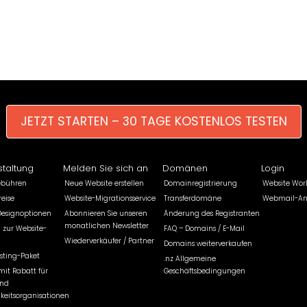
JETZT STARTEN – 30 TAGE KOSTENLOS TESTEN
staltung
Melden Sie sich an
Domänen
Login
ebühren
Neue Website erstellen
Domainregistrierung
Website Wor
eise
Website-Migrationsservice
Transferdomäne
Webmail-A
Designoptionen
Abonnieren Sie unseren
Änderung des Registranten
monatlichen Newsletter
 zur Website-
FAQ – Domains / E-Mail
Wiederverkäufer / Partner
Domains weiterverkaufen
sting-Paket
.nz Allgemeine
mit Rabatt für
Geschäftsbedingungen
und
keitsorganisationen