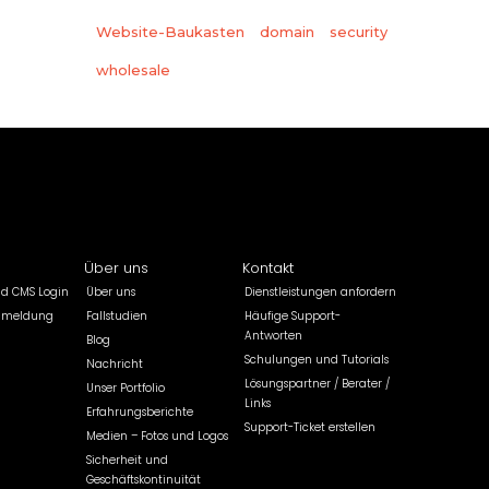
Website-Baukasten
domain
security
wholesale
Über uns
Kontakt
ld CMS Login
Über uns
Dienstleistungen anfordern
nmeldung
Fallstudien
Häufige Support-
Antworten
Blog
Schulungen und Tutorials
Nachricht
Lösungspartner / Berater /
Unser Portfolio
Links
Erfahrungsberichte
Support-Ticket erstellen
Medien – Fotos und Logos
Sicherheit und
Geschäftskontinuität