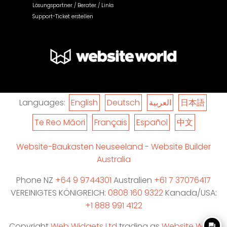
Lösungspartner / Berater / Links
Support-Ticket erstellen
Languages:
English
Deutsch
العربية
日本語
Te Reo Māori
Français
Español
中文
Website-Baukasten Neuseeland
-
Website Builder
Australia
Phone NZ
+64 9 9744301
Australien
+61 7 37076417
VEREINIGTES KÖNIGREICH:
0808 160 9322
Kanada/USA:
+1 888 991 4122
Copyright
Web Widgets Ltd
trading as
Website World
question_answer