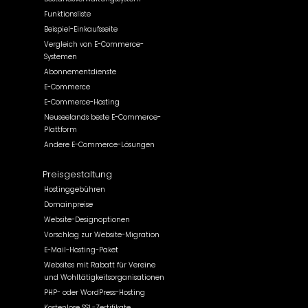
Funktionsliste
Beispiel-Einkaufsseite
Vergleich von E-Commerce-
Systemen
Abonnementdienste
E-Commerce
E-Commerce-Hosting
Neuseelands beste E-Commerce-
Plattform
Andere E-Commerce-Lösungen
Preisgestaltung
Hostinggebühren
Domainpreise
Website-Designoptionen
Vorschlag zur Website-Migration
E-Mail-Hosting-Paket
Websites mit Rabatt für Vereine
und Wohltätigkeitsorganisationen
PHP- oder WordPress-Hosting
Kostenlose SSL-Zertifikate