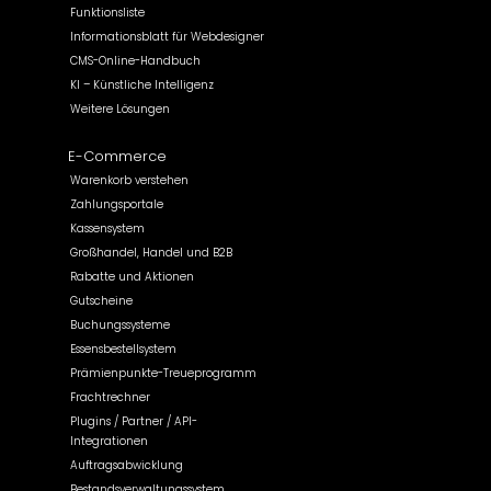
Funktionsliste
Informationsblatt für Webdesigner
CMS-Online-Handbuch
KI – Künstliche Intelligenz
Weitere Lösungen
E-Commerce
Warenkorb verstehen
Zahlungsportale
Kassensystem
Großhandel, Handel und B2B
Rabatte und Aktionen
Gutscheine
Buchungssysteme
Essensbestellsystem
Prämienpunkte-Treueprogramm
Frachtrechner
Plugins / Partner / API-
Integrationen
Auftragsabwicklung
Bestandsverwaltungssystem