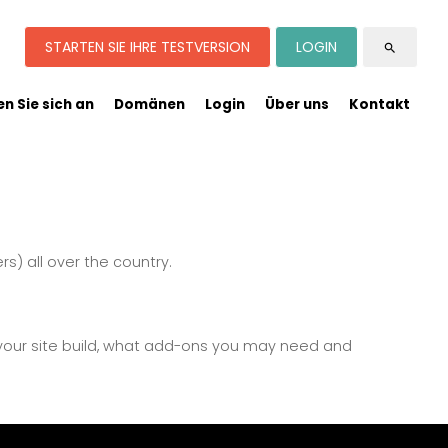
STARTEN SIE IHRE TESTVERSION
LOGIN
search
n Sie sich an
Domänen
Login
Über uns
Kontakt
s) all over the country.
 your site build, what add-ons you may need and