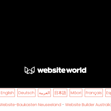
English
Deutsch
العربية
日本語
Māori
Français
Es
Website-Baukasten Neuseeland
-
Website Builder Australi