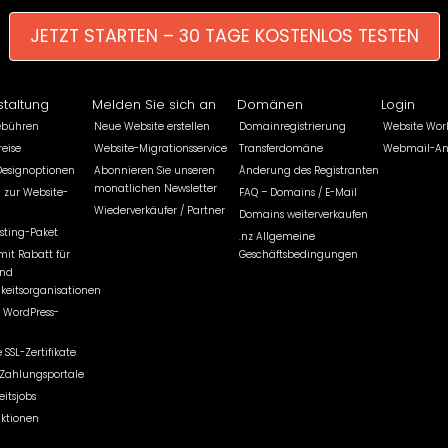
JETZT STARTEN – 30 TAGE KOSTENLOS TESTEN
staltung
Melden Sie sich an
Domänen
Login
ebühren
Neue Website erstellen
Domainregistrierung
Website Wor
eise
Website-Migrationsservice
Transferdomäne
Webmail-A
Designoptionen
Abonnieren Sie unseren
Änderung des Registranten
monatlichen Newsletter
 zur Website-
FAQ – Domains / E-Mail
Wiederverkäufer / Partner
Domains weiterverkaufen
sting-Paket
.nz Allgemeine
mit Rabatt für
Geschäftsbedingungen
und
keitsorganisationen
 WordPress-
 SSL-Zertifikate
r Zahlungsportale
itsjobs
Aktionen