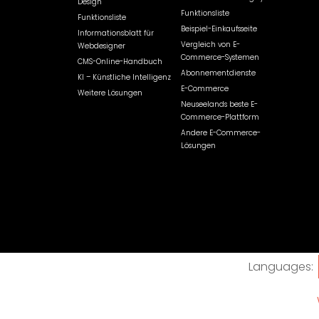
Design
Funktionsliste
Funktionsliste
Beispiel-Einkaufsseite
Informationsblatt für
Vergleich von E-
Webdesigner
Commerce-Systemen
CMS-Online-Handbuch
Abonnementdienste
KI – Künstliche Intelligenz
E-Commerce
Weitere Lösungen
Neuseelands beste E-
Commerce-Plattform
Andere E-Commerce-
Lösungen
Languages: