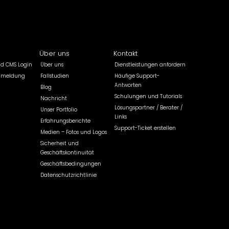
Über uns
Kontakt
ld CMS Login
Über uns
Dienstleistungen anfordern
nmeldung
Fallstudien
Häufige Support-
Antworten
Blog
Schulungen und Tutorials
Nachricht
Lösungspartner / Berater /
Unser Portfolio
Links
Erfahrungsberichte
Support-Ticket erstellen
Medien – Fotos und Logos
Sicherheit und
Geschäftskontinuität
Geschäftsbedingungen
Datenschutzrichtlinie