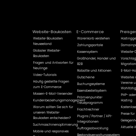
Website-Baukasten
E-Commerce
Preisge
Website-Baukasten
Warenkorb verstehen
Hostingg
Neuseeland
Zahlungsportale
Domainpr
Globaler Website-
Kassensystem
Website-
Baukasten
Großhandel, Handel und
Vorschlag
Fragen und Antworten für
B2B
Migration
Neulinge
Rabatte und Aktionen
E-Mail-Ho
Video-Tutorials
Gutscheine
Websites 
Häufig gestellte Fragen
Vereine 
Buchungssysteme
zum E-Commerce
Wohltätig
Essensbestellsystem
Massen-E-Mail-Versender
PHP- oder
Prämienpunkte-
Kundenbeziehungsmanagement
Hosting
Treueprogramm
Warum sollten Sie sich für
Kostenlose
Frachtrechner
unseren Website-
Preise fü
Plugins / Partner / API-
Baukasten entscheiden?
Gelegenhe
Integrationen
Suchmaschinenoptimierung
Aktuelle 
Auftragsabwicklung
Mobile und responsives
Bestandsverwaltungssystem