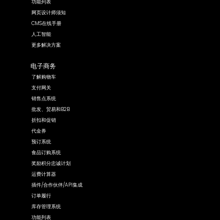
功能列表
网页设计师须知
CMS在线手册
人工智能
更多解决方案
电子商务
了解购物车
支付网关
销售点系统
批发、贸易和B2B
折扣和促销
代金券
预订系统
食品订购系统
奖励积分忠诚计划
运费计算器
插件/合作伙伴/API集成
订单履行
库存管理系统
功能列表