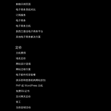
购物示例页面
电子商务系统对比
订阅服务
电子商务
电子商务主机
新西兰最佳电子商务平台
其他电子商务解决方案
定价
主机费用
域名定价
网站设计选项
网站迁移方案
电子邮件托管套餐
俱乐部和慈善机构网站折扣
PHP 或 WordPress 主机
免费SSL证书
支付网关定价
零工
当前促销活动