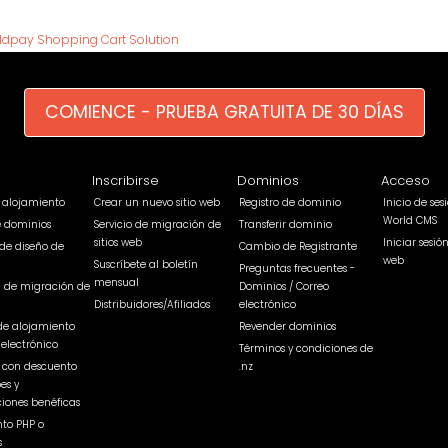
ldpay Shopping Cart Solution
COMIENCE - PRUEBA GRATUITA DE 30 DÍAS
Inscribirse
Dominios
Acceso
e alojamiento
Crear un nuevo sitio web
Registro de dominio
Inicio de se
World CMS
e dominios
Servicio de migración de
Transferir dominio
sitios web
Iniciar sesió
de diseño de
Cambio de Registrante
web
Suscríbete al boletín
Preguntas frecuentes -
mensual
a de migración de
Dominios / Correo
Distribuidores/Afiliados
electrónico
de alojamiento
Revender dominios
 electrónico
Términos y condiciones de
b con descuento
.nz
es y
iones benéficas
to PHP o
s