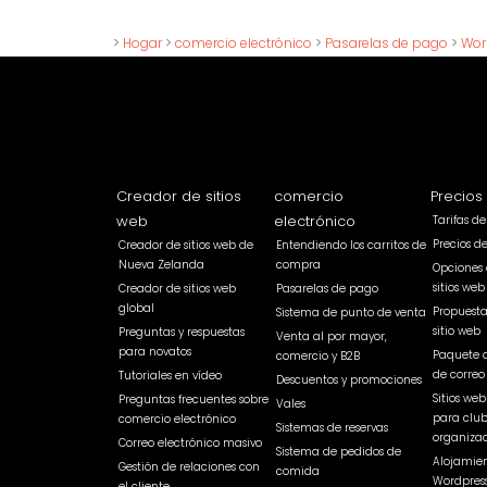
>
Hogar
>
comercio electrónico
>
Pasarelas de pago
>
Wor
Creador de sitios
comercio
Precios
web
electrónico
Tarifas d
Precios d
Creador de sitios web de
Entendiendo los carritos de
Nueva Zelanda
compra
Opciones 
sitios web
Creador de sitios web
Pasarelas de pago
global
Propuest
Sistema de punto de venta
sitio web
Preguntas y respuestas
Venta al por mayor,
para novatos
Paquete 
comercio y B2B
de correo
Tutoriales en vídeo
Descuentos y promociones
Sitios we
Preguntas frecuentes sobre
Vales
para club
comercio electrónico
Sistemas de reservas
organizac
Correo electrónico masivo
Sistema de pedidos de
Alojamien
Gestión de relaciones con
comida
Wordpres
el cliente