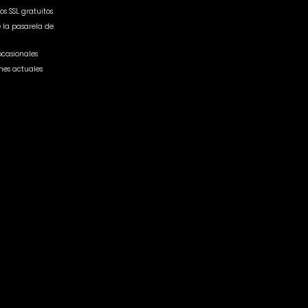
os SSL gratuitos
e la pasarela de
ocasionales
nes actuales