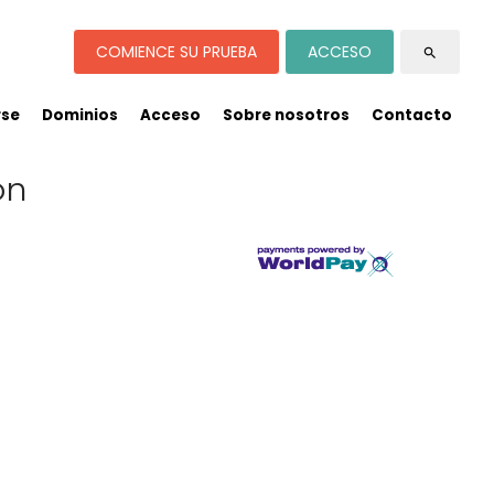
COMIENCE SU PRUEBA
ACCESO
search
rse
Dominios
Acceso
Sobre nosotros
Contacto
on