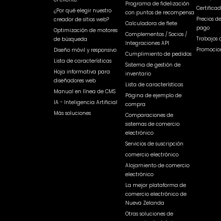
Programa de fidelización
Certificad
¿Por qué elegir nuestro
con puntos de recompensa
Precios d
creador de sitios web?
Calculadora de flete
pago
Optimización de motores
Complementos / Socios /
Trabajos 
de búsqueda
Integraciones API
Promocio
Diseño móvil y responsivo
Cumplimiento de pedidos
Lista de características
Sistema de gestión de
Hoja informativa para
inventario
diseñadores web
Lista de características
Manual en línea de CMS
Página de ejemplo de
IA - Inteligencia Artificial
compra
Más soluciones
Comparaciones de
sistemas de comercio
electrónico
Servicios de suscripción
comercio electrónico
Alojamiento de comercio
electrónico
La mejor plataforma de
comercio electrónico de
Nueva Zelanda
Otras soluciones de