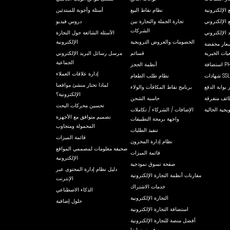
الإلكترونية
نظام نقاط البيع
أسئلة وأجوبة للمبتدئين
 الإلكتروني
تجارة الجملة والتجارة بين
دروس فيديو
الشركات
 الإلكتروني
الأسئلة الشائعة حول التجارة
الخصومات والعروض الترويجية
الإلكترونية
أسعار مخفضة
عيات الخيرية
قسائم
مرسل رسائل البريد الإلكتروني
الجماعية
أنظمة الحجز
إدارة علاقات العملاء
نظام طلب الطعام
لماذا تختار منشئ مواقعنا
 بوابة الدفع
برنامج نقاط المكافآت والولاء
الإلكترونية؟
ئف متفرقة
حاسبة الشحن
تحسين محركات البحث
جية الحالية
الإضافات / الشركاء / تكاملات
تصميم متوافق مع الأجهزة
واجهة برمجة التطبيقات
المحمولة ومتجاوب
تنفيذ الطلبات
قائمة الميزات
نظام إدارة المخزون
صحيفة معلومات لمصممي المواقع
قائمة الميزات
الإلكترونية
صفحة تسوق نموذجية
دليل نظام إدارة المحتوى عبر
مقارنات أنظمة التجارة الإلكترونية
الإنترنت
خدمات الاشتراك
الذكاء الاصطناعي
التجارة الإلكترونية
حلول إضافية
استضافة التجارة الإلكترونية
أفضل منصة للتجارة الإلكترونية
في نيوزيلندا