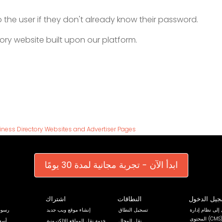
the user if they don't already know their password.
ory website built upon our platform.
siness Directory Websites and Advertiser Pages
ابدأ الآن - تجربة مجانية لمدة 30 يومًا
يل الدخول
النطاقات
اشتراك
إلى نظام إدارة
تسجيل النطاق
إنشاء موقع ويب جديد
رسوم
المحتوى (CMS) الخاص بموقع
نقل المجال
خدمة نقل المواقع الإلكترونية
أسعا