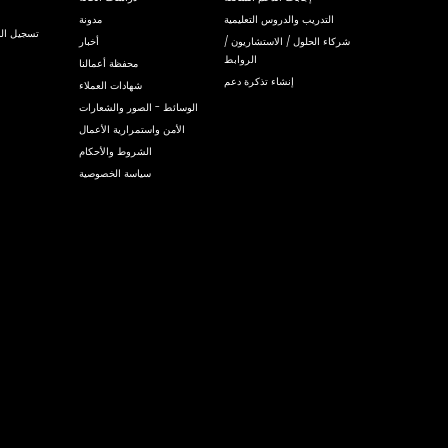
التدريب والدروس التعليمية
مدونة
تسجيل الد
شركاء الحلول / الاستشاريون /
أخبار
الروابط
محفظة أعمالنا
إنشاء تذكرة دعم
شهادات العملاء
الوسائط - الصور والشعارات
الأمن واستمرارية الأعمال
الشروط والأحكام
سياسة الخصوصية