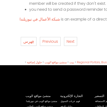
member will be created if they don't exist.
you need to send a password reminder to 
is an example of a direct
شبكة الأعمال في نيوزيلندا
Next
Previous
فِهرِس
Regional Portals, Bu
>
بيت
>
منشئ مواقع الويب
>
حلول إضافية
>
التسعير
التجارة الإلكترونية
منشئ مواقع الويب
 الاستضافة
فهم عربات التسوق
منشئ مواقع الويب في نيوزيلندا
ر النطاقات
بوابات الدفع
منشئ مواقع الويب العالمي