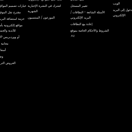
الويب
تغيير المسجل
اشترك في النشرة الإخبارية
خيارات تصميم المواقع 
خول إلى البريد
الشهرية
الأسئلة الشائعة - النطاقات /
مقترح نقل الموقع
الإلكتروني
البريد الإلكتروني
الموزعون / المنتسبون
حزمة استضافة البريد
إعادة بيع النطاقات
مواقع إلكترونية ب
الشروط والأحكام الخاصة بموقع
للأندية والجم
.nz
استضافة PHP أو ووردبريس
شهادات SSL مجانية
أسعار
وظا
العروض التروي