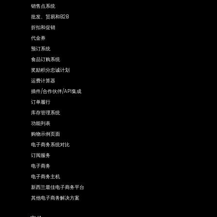
销售点系统
批发、贸易和B2B
折扣和促销
代金券
预订系统
食品订购系统
奖励积分忠诚计划
运费计算器
插件/合作伙伴/API集成
订单履行
库存管理系统
功能列表
购物示例页面
电子商务系统对比
订阅服务
电子商务
电子商务主机
新西兰最佳电子商务平台
其他电子商务解决方案