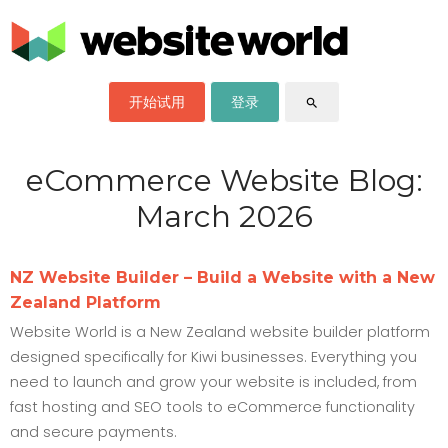
开始试用
登录
search
eCommerce Website Blog:
March 2026
NZ Website Builder – Build a Website with a New
Zealand Platform
Website World is a New Zealand website builder platform
designed specifically for Kiwi businesses. Everything you
need to launch and grow your website is included, from
fast hosting and SEO tools to eCommerce functionality
and secure payments.