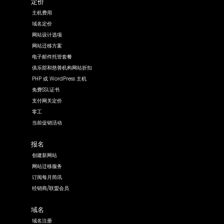
定价
主机费用
域名定价
网站设计选项
网站迁移方案
电子邮件托管套餐
俱乐部和慈善机构网站折扣
PHP 或 WordPress 主机
免费SSL证书
支付网关定价
零工
当前促销活动
报名
创建新网站
网站迁移服务
订阅每月简讯
经销商/联盟会员
域名
域名注册