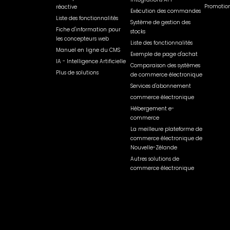
Promotion
réactive
Exécution des commandes
Liste des fonctionnalités
Système de gestion des
Fiche d'information pour
stocks
les concepteurs web
Liste des fonctionnalités
Manuel en ligne du CMS
Exemple de page d'achat
IA - Intelligence Artificielle
Comparaison des systèmes
Plus de solutions
de commerce électronique
Services d'abonnement
commerce électronique
Hébergement e-
commerce
La meilleure plateforme de
commerce électronique de
Nouvelle-Zélande
Autres solutions de
commerce électronique