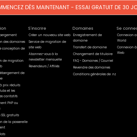
MENCEZ DÈS MAINTENANT - ESSAI GRATUIT DE 30 J
tion
S'inscrire
Domaines
Se connec
ébergement
Créer un nouveau site web
Enregistrement de
Connexion a
domaine
World
ion des domaines
Service de migration de
site web
Transfert de domaine
Connexion à
e conception de
Web
Abonnez-vous à la
Changement de titulaire
newsletter mensuelle
on de migration
FAQ - Domaines / Courriel
eb
Revendeurs / Affiliés
Revendre des domaines
'hébergement de
Conditions générales de .nz
ie
à prix réduits
lubs et les
s caritatifs
ent PHP ou
s
s SSL gratuits
on de la passerelle
ent
lots