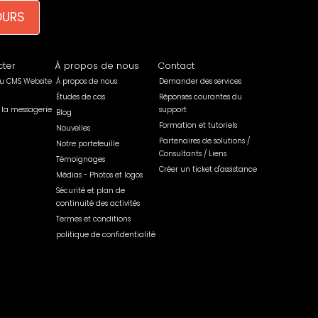
OURS
ter
À propos de nous
Contact
u CMS Website
À propos de nous
Demander des services
Études de cas
Réponses courantes du
 la messagerie
support
Blog
Formation et tutoriels
Nouvelles
Partenaires de solutions /
Notre portefeuille
Consultants / Liens
Témoignages
Créer un ticket d'assistance
Médias - Photos et logos
Sécurité et plan de
continuité des activités
Termes et conditions
politique de confidentialité