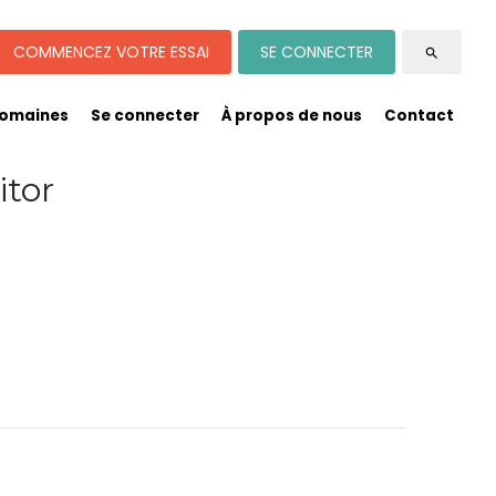
COMMENCEZ VOTRE ESSAI
SE CONNECTER
search
omaines
Se connecter
À propos de nous
Contact
itor