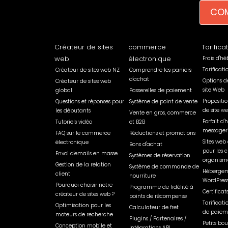
COM
Créateur de sites
commerce
Tarifica
web
électronique
Frais d'h
Tarificat
Créateur de sites web NZ
Comprendre les paniers
d'achat
Options d
Créateur de sites web
site Web
global
Passerelles de paiement
Propositi
Questions et réponses pour
Système de point de vente
de site w
les débutants
Vente en gros, commerce
Forfait d
Tutoriels vidéo
et B2B
messager
FAQ sur le commerce
Réductions et promotions
Sites web 
électronique
Bons d'achat
pour les c
Envoi d'emails en masse
Systèmes de réservation
organisme
Gestion de la relation
Système de commande de
Hébergem
client
nourriture
WordPres
Pourquoi choisir notre
Programme de fidélité à
Certificat
créateur de sites web ?
points de récompense
Tarificati
Optimisation pour les
Calculateur de fret
de paiem
moteurs de recherche
Plugins / Partenaires /
Petits bou
Conception mobile et
Intégrations API