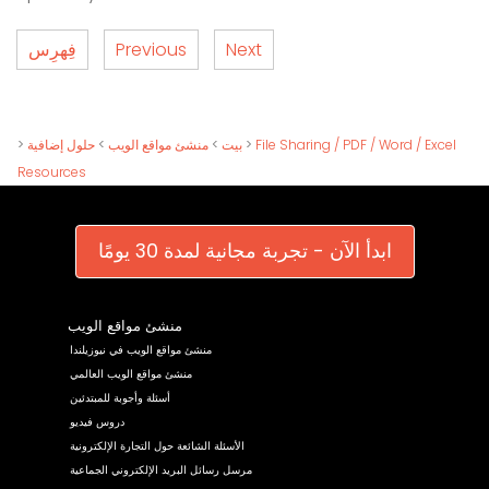
Next
Previous
فِهرِس
File Sharing / PDF / Word / Excel
>
بيت
>
منشئ مواقع الويب
>
حلول إضافية
>
Resources
ابدأ الآن - تجربة مجانية لمدة 30 يومًا
منشئ مواقع الويب
منشئ مواقع الويب في نيوزيلندا
منشئ مواقع الويب العالمي
أسئلة وأجوبة للمبتدئين
دروس فيديو
الأسئلة الشائعة حول التجارة الإلكترونية
مرسل رسائل البريد الإلكتروني الجماعية