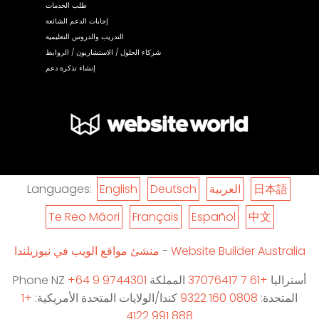
طلب الخدمات
إجابات الدعم الشائعة
التدريب والدروس التعليمية
شركاء الحلول / الاستشاريون / الروابط
إنشاء تذكرة دعم
日本語
العربية
Deutsch
English
Languages:
Te Reo Māori
Français
Español
中文
Website Builder Australia
-
منشئ مواقع الويب في نيوزيلندا
أستراليا
+61 7 37076417
المملكة
+64 9 9744301
Phone NZ
المتحدة:
0808 160 9322
كندا/الولايات المتحدة الأمريكية:
+1
888 991 4122