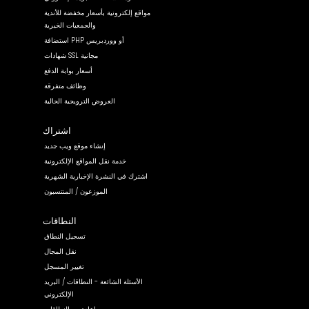
مواقع إلكترونية بأسعار مخفضة للأندية
والجمعيات الخيرية
استضافة PHP أو ووردبريس
شهادات SSL مجانية
أسعار بوابة الدفع
وظائف متفرقة
العروض الترويجية الحالية
اشتراك
إنشاء موقع ويب جديد
خدمة نقل المواقع الإلكترونية
اشترك في النشرة الإخبارية الشهرية
الموزعون / المنتسبون
النطاقات
تسجيل النطاق
نقل المجال
تغيير المسجل
الأسئلة الشائعة - النطاقات / البريد
الإلكتروني