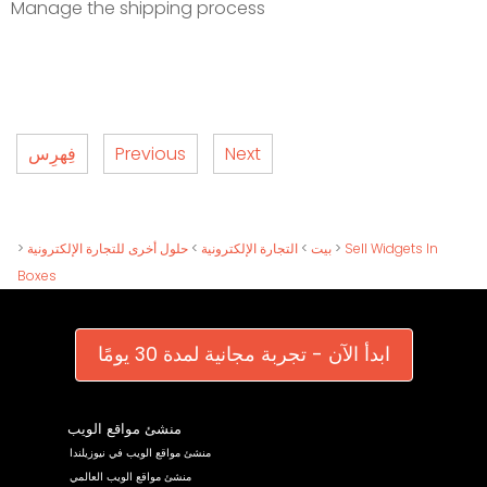
Manage the shipping process
Next
Previous
فِهرِس
Sell Widgets In
>
بيت
>
التجارة الإلكترونية
>
حلول أخرى للتجارة الإلكترونية
>
Boxes
ابدأ الآن - تجربة مجانية لمدة 30 يومًا
منشئ مواقع الويب
منشئ مواقع الويب في نيوزيلندا
منشئ مواقع الويب العالمي