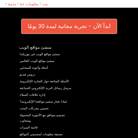
بيت
>
معلومات عنا
>
مدونة
>
ابدأ الآن - تجربة مجانية لمدة 30 يومًا
منشئ مواقع الويب
منشئ مواقع الويب في نيوزيلندا
منشئ مواقع الويب العالمي
أسئلة وأجوبة للمبتدئين
دروس فيديو
الأسئلة الشائعة حول التجارة الإلكترونية
مرسل رسائل البريد الإلكتروني الجماعية
إدارة علاقات العملاء
لماذا تختار منشئ مواقعنا الإلكترونية؟
تحسين محركات البحث
تصميم متوافق مع الأجهزة المحمولة
ومتجاوب
قائمة الميزات
صحيفة معلومات لمصممي المواقع