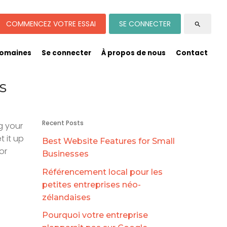
COMMENCEZ VOTRE ESSAI
SE CONNECTER
search
omaines
Se connecter
À propos de nous
Contact
s
Recent Posts
g your
 it up
Best Website Features for Small
or
Businesses
Référencement local pour les
petites entreprises néo-
zélandaises
Pourquoi votre entreprise