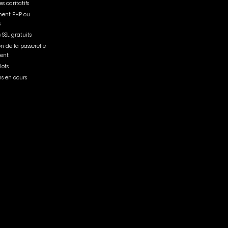
s caritatifs
ent PHP ou
s
s SSL gratuits
on de la passerelle
ent
lots
s en cours