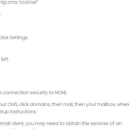
mtp.cms-tool.net"
.
click Settings
left
the connection security to NONE.
to our CMS, click domains, then mail, then your mailbox, whe
tup instructions.
email client, you may need to obtain the services of an