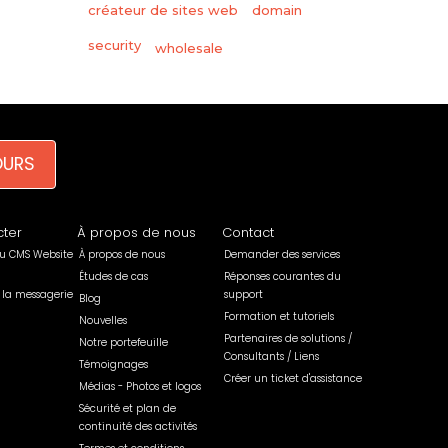
créateur de sites web
domain
security
wholesale
OURS
ter
À propos de nous
Contact
u CMS Website
À propos de nous
Demander des services
Études de cas
Réponses courantes du
 la messagerie
support
Blog
Formation et tutoriels
Nouvelles
Partenaires de solutions /
Notre portefeuille
Consultants / Liens
Témoignages
Créer un ticket d'assistance
Médias - Photos et logos
Sécurité et plan de
continuité des activités