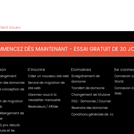
lient Issues
MENCEZ DÈS MAINTENANT - ESSAI GRATUIT DE 30 J
tion
S'inscrire
Domaines
Se connec
ébergement
Créer un nouveau site web
Enregistrement de
Connexion a
domaine
World
ion des domaines
Service de migration de
site web
Transfert de domaine
Connexion à
e conception de
Web
Abonnez-vous à la
Changement de titulaire
newsletter mensuelle
on de migration
FAQ - Domaines / Courriel
eb
Revendeurs / Affiliés
Revendre des domaines
'hébergement de
Conditions générales de .nz
ie
à prix réduits
lubs et les