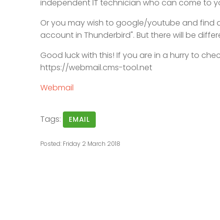
independent IT technician who can come to you
Or you may wish to google/youtube and find a
account in Thunderbird". But there will be differ
Good luck with this! If you are in a hurry to c
https://webmail.cms-tool.net
Webmail
Tags:
EMAIL
Posted: Friday 2 March 2018