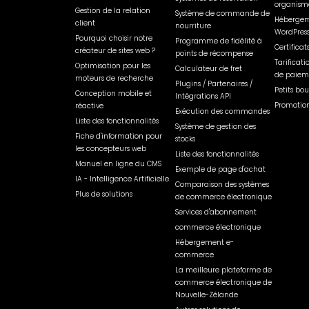
organisme
Gestion de la relation
Système de commande de
Hébergem
client
nourriture
WordPres
Pourquoi choisir notre
Programme de fidélité à
Certificat
créateur de sites web ?
points de récompense
Tarificati
Optimisation pour les
Calculateur de fret
de paiem
moteurs de recherche
Plugins / Partenaires /
Petits bou
Conception mobile et
Intégrations API
Promotion
réactive
Exécution des commandes
Liste des fonctionnalités
Système de gestion des
Fiche d'information pour
stocks
les concepteurs web
Liste des fonctionnalités
Manuel en ligne du CMS
Exemple de page d'achat
IA - Intelligence Artificielle
Comparaison des systèmes
Plus de solutions
de commerce électronique
Services d'abonnement
commerce électronique
Hébergement e-
commerce
La meilleure plateforme de
commerce électronique de
Nouvelle-Zélande