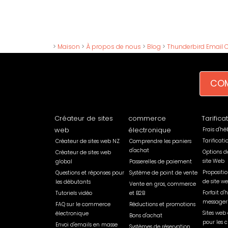
>
Maison
>
À propos de nous
>
Blog
>
Thunderbird Email C
COM
Créateur de sites
commerce
Tarifica
web
électronique
Frais d'h
Tarificat
Créateur de sites web NZ
Comprendre les paniers
d'achat
Options d
Créateur de sites web
site Web
global
Passerelles de paiement
Propositi
Questions et réponses pour
Système de point de vente
de site w
les débutants
Vente en gros, commerce
Forfait d
Tutoriels vidéo
et B2B
messager
FAQ sur le commerce
Réductions et promotions
Sites web 
électronique
Bons d'achat
pour les c
Envoi d'emails en masse
Systèmes de réservation