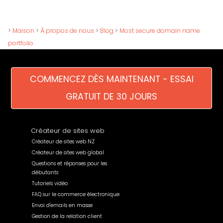
>
Maison
>
À propos de nous
>
Blog
>
Most secure domain name
portfolio
COMMENCEZ DÈS MAINTENANT - ESSAI
GRATUIT DE 30 JOURS
Créateur de sites web
Créateur de sites web NZ
Créateur de sites web global
Questions et réponses pour les
débutants
Tutoriels vidéo
FAQ sur le commerce électronique
Envoi d'emails en masse
Gestion de la relation client