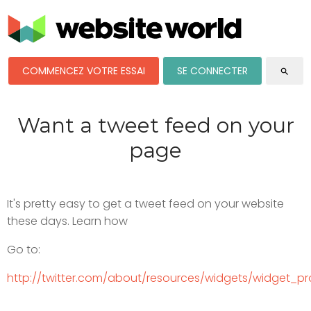
COMMENCEZ VOTRE ESSAI
SE CONNECTER
search
Want a tweet feed on your
page
It's pretty easy to get a tweet feed on your website
these days. Learn how
Go to:
http://twitter.com/about/resources/widgets/widget_pro