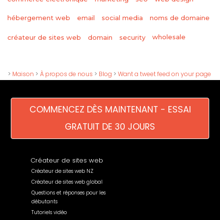
hébergement web
email
social media
noms de domaine
wholesale
créateur de sites web
domain
security
>
Maison
>
À propos de nous
>
Blog
>
Want a tweet feed on your page
COMMENCEZ DÈS MAINTENANT - ESSAI
GRATUIT DE 30 JOURS
Créateur de sites web
Créateur de sites web NZ
Créateur de sites web global
Questions et réponses pour les
débutants
Tutoriels vidéo