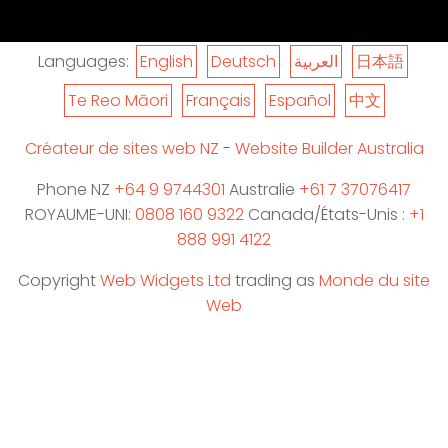
Languages:
English
Deutsch
العربية
日本語
Te Reo Māori
Français
Español
中文
Créateur de sites web NZ
-
Website Builder Australia
Phone NZ
+64 9 9744301
Australie
+61 7 37076417
ROYAUME-UNI:
0808 160 9322
Canada/États-Unis :
+1
888 991 4122
Copyright
Web Widgets Ltd
trading as
Monde du site
Web