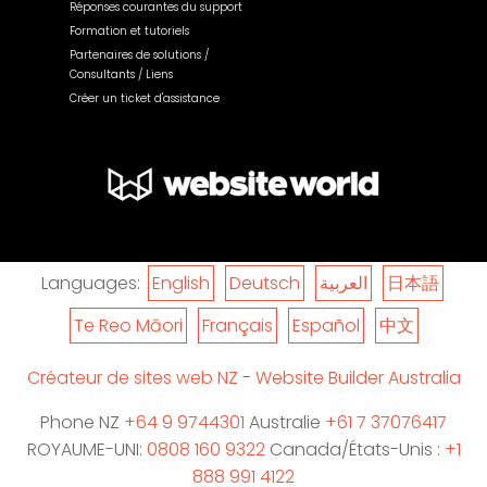
Réponses courantes du support
Formation et tutoriels
Partenaires de solutions /
Consultants / Liens
Créer un ticket d'assistance
Languages:
English
Deutsch
العربية
日本語
Te Reo Māori
Français
Español
中文
Créateur de sites web NZ
-
Website Builder Australia
Phone NZ
+64 9 9744301
Australie
+61 7 37076417
ROYAUME-UNI:
0808 160 9322
Canada/États-Unis :
+1
888 991 4122